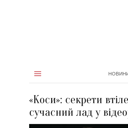
НОВИН
«Коси»: секрети втіл
сучасний лад у відео