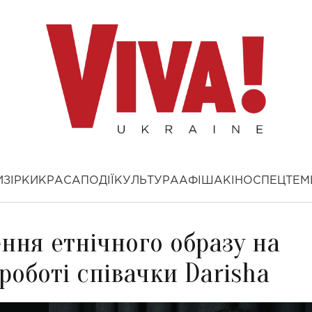
И
ЗІРКИ
КРАСА
ПОДІЇ
КУЛЬТУРА
АФІША
КІНО
СПЕЦТЕМ
ення етнічного образу на
роботі співачки Darisha