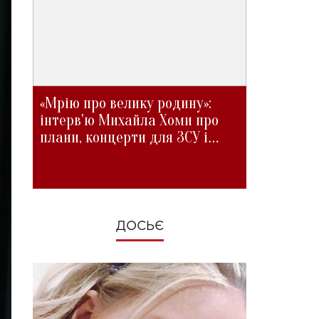
«Мрію про велику родину»:
інтерв'ю Михайла Хоми про
плани, концерти для ЗСУ і
зміни під час війни
ДОСЬЄ