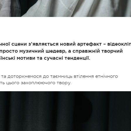
чної сцени з'являється новий артефакт – відеоклі
е просто музичний шедевр, а справжній творчий
їнські мотиви та сучасні тенденції.
та доторкнемося до таємниць втілення етнічного
уть цього захоплюючого твору.