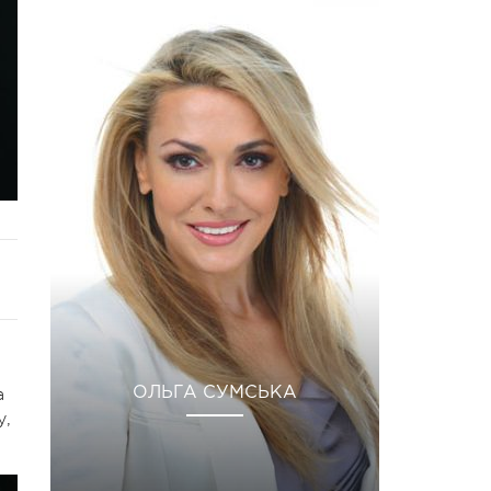
а
ОЛЬГА СУМСЬКА
у,