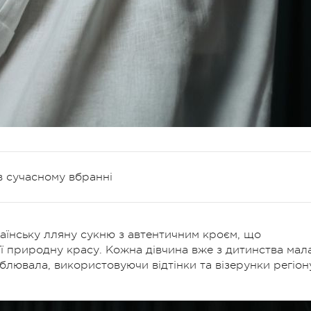
в сучасному вбранні
раїнську лляну сукню з автентичним кроєм, що
 її природну красу. Кожна дівчина вже з дитинства мал
лювала, використовуючи відтінки та візерунки регіон