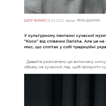
19.02.2024
Автор:
ШОУ-БІЗНЕС
МІЛА ДОНЧУК
У культурному пантеоні сучасної музи
"Коси" від співачки Darisha. Але це н
мікс, що сплітає у собі традиційні укра
Давайте розплетемо цю витончену нитку 
образу на сучасний лад, щоб зрозуміти с