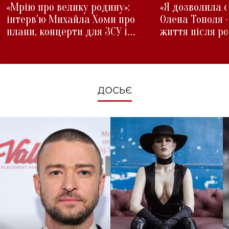
«Мрію про велику родину»:
«Я дозволила с
інтерв'ю Михайла Хоми про
Олена Тополя 
плани, концерти для ЗСУ і
життя після р
зміни під час війни
ДОСЬЄ