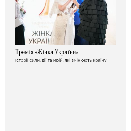
Премія «Жінка України»
Історії сили, дії та мрій, які змінюють країну.