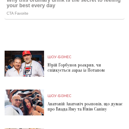
ШОУ-БІЗНЕС
Юрій Горбунов розкрив, чи
спілкується зараз із Потапом
ШОУ-БІЗНЕС
Анатолій Анатоліч розповів, що думає
про Влада Яму та Юлію Саніну