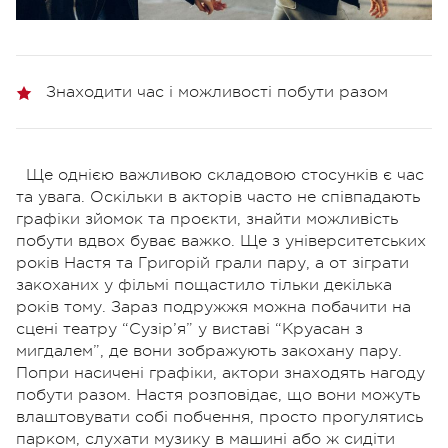
Знаходити час і можливості побути разом
Ще однією важливою складовою стосунків є час
та увага. Оскільки в акторів часто не співпадають
графіки зйомок та проєкти, знайти можливість
побути вдвох буває важко. Ще з університетських
років Настя та Григорій грали пару, а от зіграти
закоханих у фільмі пощастило тільки декілька
років тому. Зараз подружжя можна побачити на
сцені театру “Сузір’я” у виставі “Круасан з
мигдалем”, де вони зображують закохану пару.
Попри насичені графіки, актори знаходять нагоду
побути разом. Настя розповідає, що вони можуть
влаштовувати собі побчення, просто прогулятись
парком, слухати музику в машині або ж сидіти