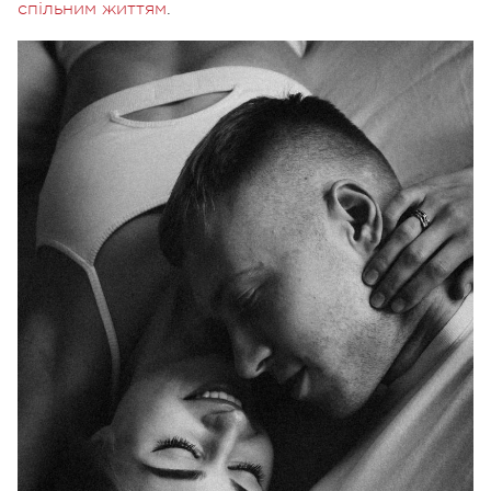
спільним життям
.