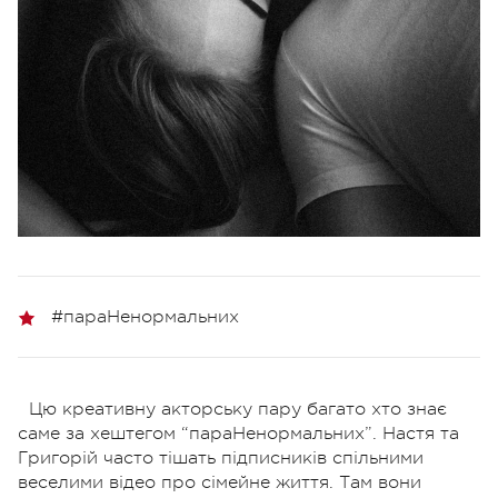
#параНенормальних
Цю креативну акторську пару багато хто знає
саме за хештегом “параНенормальних”. Настя та
Григорій часто тішать підписників спільними
веселими відео про сімейне життя. Там вони