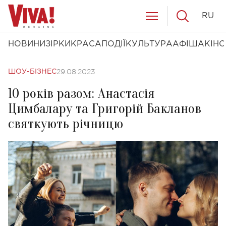
RU
НОВИНИ
ЗІРКИ
КРАСА
ПОДІЇ
КУЛЬТУРА
АФІША
КІНО
29.08.2023
ШОУ-БІЗНЕС
10 років разом: Анастасія
Цимбалару та Григорій Бакланов
святкують річницю