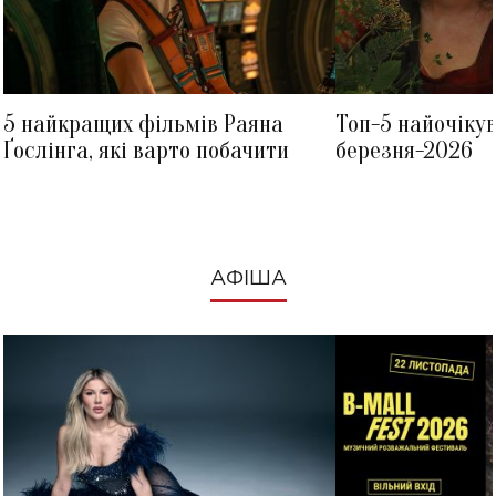
5 найкращих фільмів Раяна
Топ-5 найочіку
Ґослінга, які варто побачити
березня-2026
АФІША