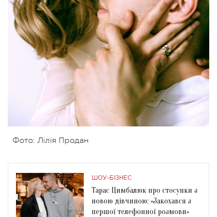
Фото: Лілія Продан
ШОУ-БІЗНЕС
Тарас Цимбалюк про стосунки з
новою дівчиною: «Закохався з
першої телефонної розмови»