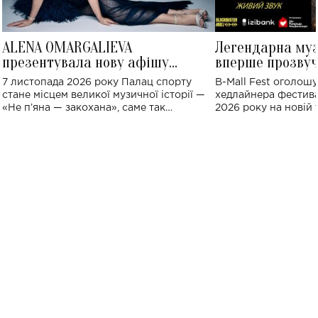
ALENA OMARGALIEVA
Легендарна му
презентувала нову афішу
вперше прозвуч
великого концерту в Палаці
Україні: де від
7 листопада 2026 року Палац спорту
B-Mall Fest оголош
спорту
стане місцем великої музичної історії —
хедлайнера фестива
«Не пʼяна — закохана», саме так
2026 року на новій т
символічно названо майбутній концерт
stage відбудеться у
ALENA OMARGALIEVA.
ENIGMA VOICES' OR