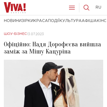
RU
НОВИНИ
ЗІРКИ
КРАСА
ПОДІЇ
КУЛЬТУРА
АФІША
КІНО
13.07.2023
ШОУ-БІЗНЕС
Офіційно: Надя Дорофєєва вийшла
заміж за Мішу Кацуріна