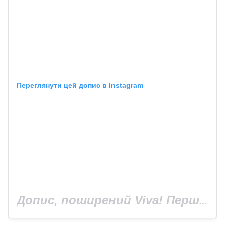
Переглянути цей допис в Instagram
Допис, поширений Viva! Перший журнал про зірок (@viva_ukraine_magazine)