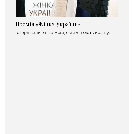
Премія «Жінка України»
Історії сили, дії та мрій, які змінюють країну.