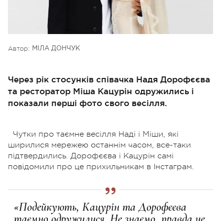
Автор:
МІЛА ДОНЧУК
Через рік стосунків співачка Надя Дорофєєва
та ресторатор Міша Кацурін одружились і
показали перші фото свого весілля.
Чутки про таємне весілля Наді і Міши, які
ширилися мережею останнім часом, все-таки
підтвердились. Дорофєєва і Кацурін самі
повідомили про це прихильникам в Інстаграм.
«Подейкують, Кацурін та Дорофєєва
таємно одружилися. Не знаємо, правда це