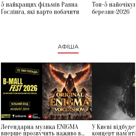
5 найкращих фільмів Раяна
Топ-5 найочіку
Ґослінга, які варто побачити
березня-2026
АФІША
Легендарна музика ENIGMA
У Києві відбуде
вперше прозвучить наживо в
концерт пам'ят