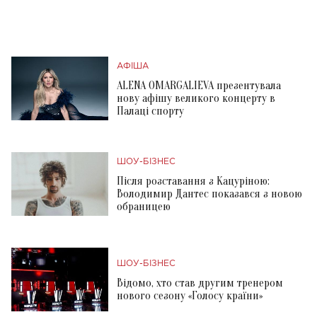
АФІША
ALENA OMARGALIEVA презентувала
нову афішу великого концерту в
Палаці спорту
ШОУ-БІЗНЕС
Після розставання з Кацуріною:
Володимир Дантес показався з новою
обраницею
ШОУ-БІЗНЕС
Відомо, хто став другим тренером
нового сезону «Голосу країни»