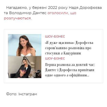
Нагадаємо, у березні 2022 року Надя Дорофєєва
та Володимир Дантес
оголосили, що
розлучаються
.
ШОУ-БІЗНЕС
«Я дуже щаслива»: Дорофєєва
сором'язливо розповіла про
стосунки з Кацуріним
ШОУ-БІЗНЕС
Перша розмова за довгий час:
Дантес і Дорофєєва привітали
одне одного з офіційним
розлученням
Фото: Інстаграм