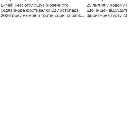
Україні: де відбудеться концерт
Клименка: понад
B-Mall Fest оголошує іноземного
25 липня у новому o
виконають пісн
хедлайнера фестивалю: 22 листопада
Що, Інше» відбудеть
2026 року на новій третій сцені izibank
фронтмена гурту A
stage відбудеться українська прем'єра
Клименка. Це буде 
ENIGMA VOICES' ORIGINAL LIVE SHOW.
вечір, присвячений 
творчість стала си
справжньої любові д