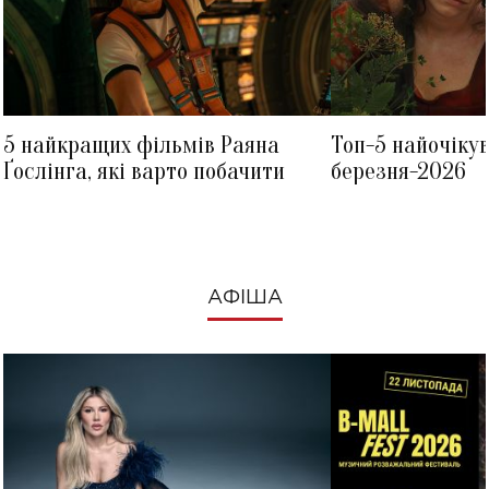
5 найкращих фільмів Раяна
Топ-5 найочіку
Ґослінга, які варто побачити
березня-2026
АФІША