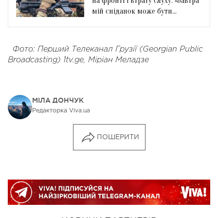
на фронті і втрату слуху: «Завтра
мій сніданок може бути
останній»
Фото: Перший Телеканал Грузії (Georgian Public
Broadcasting) 1tv.ge, Мiрiан Меладзе
МІЛА ДОНЧУК
Редакторка Viva.ua
ПОШЕРИТИ