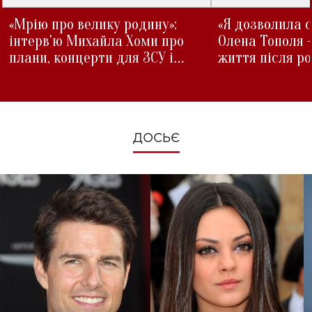
«Мрію про велику родину»:
«Я дозволила с
інтерв'ю Михайла Хоми про
Олена Тополя 
плани, концерти для ЗСУ і
життя після р
зміни під час війни
ДОСЬЄ