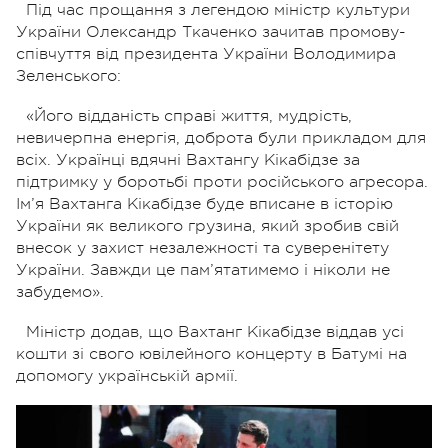
Під час прощання з легендою міністр культури
України Олександр Ткаченко
зачитав промову-
співчуття від президента України Володимира
Зеленського:
«Його відданість справі життя, мудрість,
невичерпна енергія, доброта були прикладом для
всіх. Українці вдячні Вахтангу Кікабідзе за
підтримку у боротьбі проти російського агресора.
Ім’я Вахтанга Кікабідзе буде вписане в історію
України як великого грузина, який зробив свій
внесок у захист незалежності та суверенітету
України. Завжди це пам’ятатимемо і ніколи не
забудемо».
Міністр додав, що Вахтанг Кікабідзе віддав усі
кошти зі свого ювілейного концерту в Батумі на
допомогу українській армії.