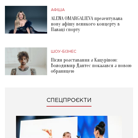
АФІША
ALENA OMARGALIEVA презентувала
нову афішу великого концерту в
Палаці спорту
ШОУ-БІЗНЕС
Після розставання з Кацуріною:
Володимир Дантес показався з новою
обраницею
СПЕЦПРОЄКТИ