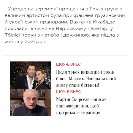
Упродовж церемонії прощання в Грузії труна з
великим артистом була прикрашена грузинським
й українським прапорами. Вахтанга Кікабідзе
поховали 19 січня на Верійському цвинтарі у
Тбілісі поруч з матір'ю і дружиною, яка пішла з
життя у 2021 році.
ШОУ-БІЗНЕС
Після трьох викиднів і років
болю: Максим Чмерковський
знову стане батьком!
ШОУ-БІЗНЕС
Мартін Скорсезе записав
відеозвернення, щоб
підтримати українців