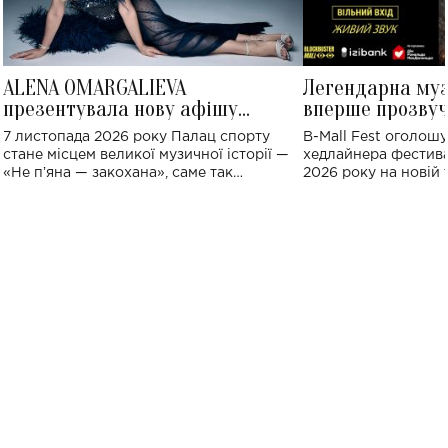
ALENA OMARGALIEVA
Легендарна му
презентувала нову афішу
вперше прозвуч
великого концерту в Палаці
Україні: де від
7 листопада 2026 року Палац спорту
B-Mall Fest оголош
спорту
стане місцем великої музичної історії —
хедлайнера фестива
«Не пʼяна — закохана», саме так
2026 року на новій т
символічно названо майбутній концерт
stage відбудеться у
ALENA OMARGALIEVA.
ENIGMA VOICES' OR