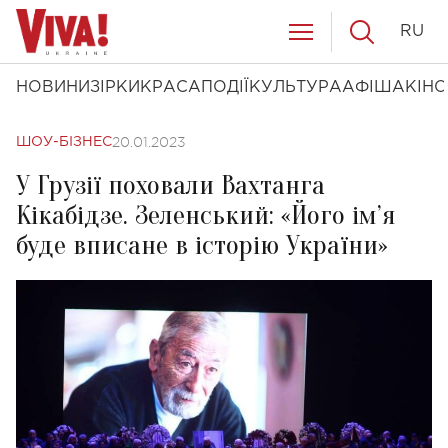
RU
НОВИНИ
ЗІРКИ
КРАСА
ПОДІЇ
КУЛЬТУРА
АФІША
КІНО
20.01.2023
ШОУ-БІЗНЕС
У Грузії поховали Вахтанга
Кікабідзе. Зеленський: «Його ім’я
буде вписане в історію України»