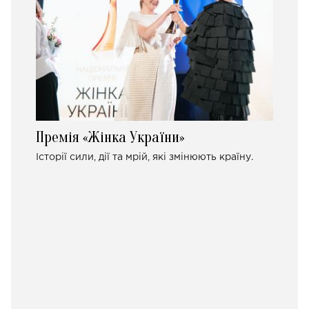
Премія «Жінка України»
Історії сили, дії та мрій, які змінюють країну.