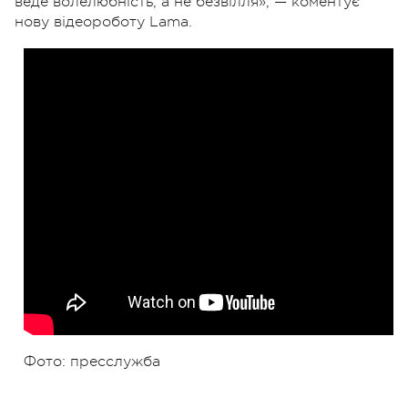
веде волелюбність, а не безвілля», — коментує
нову відеороботу Lama.
Фото: пресслужба