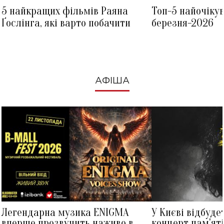
5 найкращих фільмів Раяна
Топ-5 найочіку
Ґослінга, які варто побачити
березня-2026
АФІША
Легендарна музика ENIGMA
У Києві відбуде
вперше прозвучить наживо в
концерт пам'ят