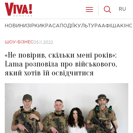
RU
НОВИНИ
ЗІРКИ
КРАСА
ПОДІЇ
КУЛЬТУРА
АФІША
КІНО
05.11.2022
ШОУ-БІЗНЕС
«Не повірив, скільки мені років»:
Lama розповіла про військового,
який хотів їй освідчитися