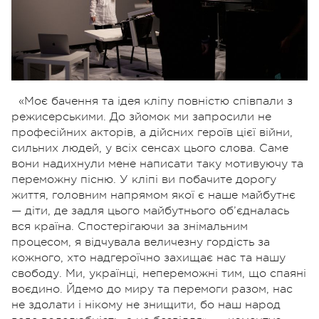
«Моє бачення та ідея кліпу повністю співпали з
режисерськими. До зйомок ми запросили не
професійних акторів, а дійсних героїв цієї війни,
сильних людей, у всіх сенсах цього слова. Саме
вони надихнули мене написати таку мотивуючу та
переможну пісню. У кліпі ви побачите дорогу
життя, головним напрямом якої є наше майбутнє
— діти, де задля цього майбутнього об’єдналась
вся країна. Спостерігаючи за знімальним
процесом, я відчувала величезну гордість за
кожного, хто надгероїчно захищає нас та нашу
свободу. Ми, українці, непереможні тим, що спаяні
воєдино. Йдемо до миру та перемоги разом, нас
не здолати і нікому не знищити, бо наш народ