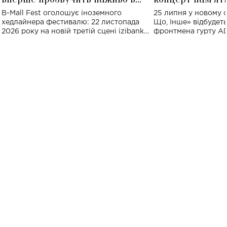
Україні: де відбудеться концерт
Клименка: понад
B-Mall Fest оголошує іноземного
25 липня у новому o
виконають пісн
хедлайнера фестивалю: 22 листопада
Що, Інше» відбудеть
2026 року на новій третій сцені izibank
фронтмена гурту A
stage відбудеться українська прем'єра
Клименка. Це буде 
ENIGMA VOICES' ORIGINAL LIVE SHOW.
вечір, присвячений 
творчість стала си
справжньої любові д