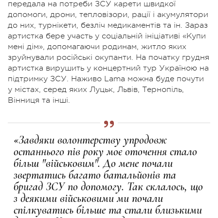
передала на потреби ЗСУ карети швидкої
допомоги, дрони, тепловізори, рації і акумулятори
до них, турнікети, безліч медикаментів та ін. Зараз
артистка бере участь у соціальній ініціативі «Купи
мені дім», допомагаючи родинам, житло яких
зруйнували російські окупанти. На початку грудня
артистка вирушить у концертний тур Україною на
підтримку ЗСУ. Наживо Lama можна буде почути
у містах, серед яких Луцьк, Львів, Тернопіль,
Вінниця та інші.
«Завдяки волонтерству упродовж
останнього пів року моє оточення стало
більш "військовим". До мене почали
звертатись багато батальйонів та
бригад ЗСУ по допомогу. Так склалось, що
з деякими військовими ми почали
спілкуватись більше та стали близькими