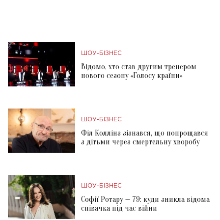
ШОУ-БІЗНЕС
Відомо, хто став другим тренером
нового сезону «Голосу країни»
ШОУ-БІЗНЕС
Філ Коллінз зізнався, що попрощався
з дітьми через смертельну хворобу
ШОУ-БІЗНЕС
Софії Ротару — 79: куди зникла відома
співачка під час війни