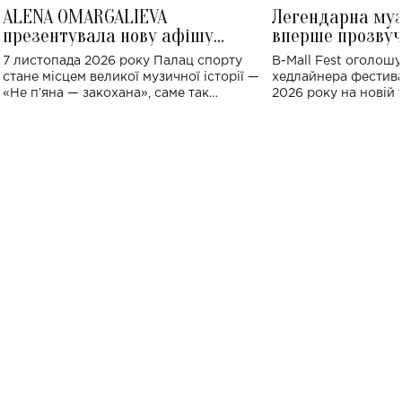
ALENA OMARGALIEVA
Легендарна му
презентувала нову афішу
вперше прозвуч
великого концерту в Палаці
Україні: де від
7 листопада 2026 року Палац спорту
B-Mall Fest оголош
спорту
стане місцем великої музичної історії —
хедлайнера фестива
«Не пʼяна — закохана», саме так
2026 року на новій т
символічно названо майбутній концерт
stage відбудеться у
ALENA OMARGALIEVA.
ENIGMA VOICES' OR