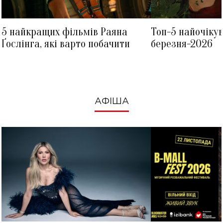
5 найкращих фільмів Раяна
Топ-5 найочіку
Ґослінга, які варто побачити
березня-2026
АФІША