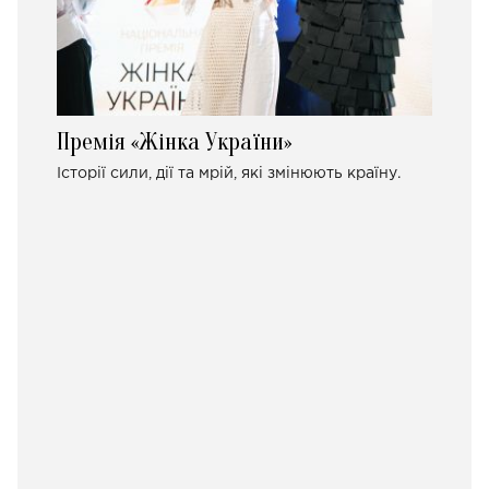
Премія «Жінка України»
Історії сили, дії та мрій, які змінюють країну.