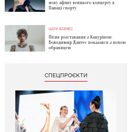
нову афішу великого концерту в
Палаці спорту
ШОУ-БІЗНЕС
Після розставання з Кацуріною:
Володимир Дантес показався з новою
обраницею
СПЕЦПРОЄКТИ