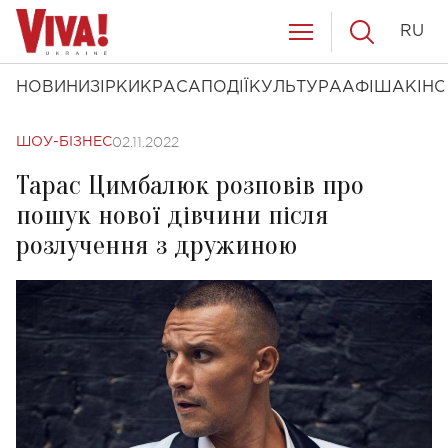
RU
НОВИНИ
ЗІРКИ
КРАСА
ПОДІЇ
КУЛЬТУРА
АФІША
КІНО
02.11.2022
ШОУ-БІЗНЕС
Тарас Цимбалюк розповів про
пошук нової дівчини після
розлучення з дружиною