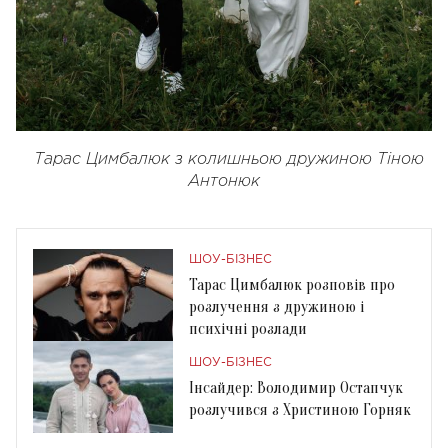
Тарас Цимбалюк з колишньою дружиною Тіною
Антонюк
ШОУ-БІЗНЕС
Тарас Цимбалюк розповів про
розлучення з дружиною і
психічні розлади
ШОУ-БІЗНЕС
Інсайдер: Володимир Остапчук
розлучився з Христиною Горняк