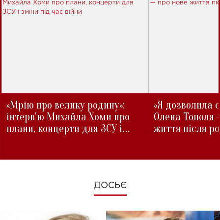
«Мрію про велику родину»:
«Я дозволила с
інтерв'ю Михайла Хоми про
Олена Тополя 
плани, концерти для ЗСУ і
життя після р
зміни під час війни
ДОСЬЄ