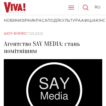
RU
НОВИНИ
ЗІРКИ
КРАСА
ПОДІЇ
КУЛЬТУРА
АФІША
КІНО
17.05.2022
ШОУ-БІЗНЕС
Агентство SAY MEDIA: стань
помітнішим