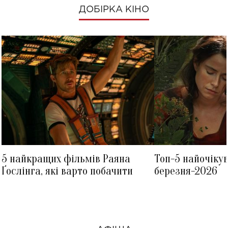
ДОБІРКА КІНО
5 найкращих фільмів Раяна
Топ-5 найочіку
Ґослінга, які варто побачити
березня-2026