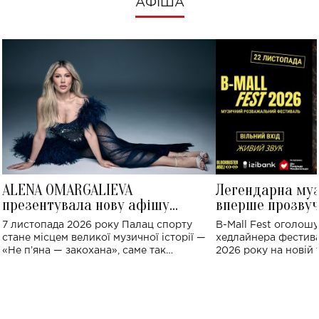
АФІША
ALENA OMARGALIEVA
Легендарна му
презентувала нову афішу
вперше прозвуч
великого концерту в Палаці
Україні: де від
7 листопада 2026 року Палац спорту
B-Mall Fest оголош
спорту
стане місцем великої музичної історії —
хедлайнера фестива
«Не пʼяна — закохана», саме так
2026 року на новій т
символічно названо майбутній концерт
stage відбудеться у
ALENA OMARGALIEVA.
ENIGMA VOICES' OR