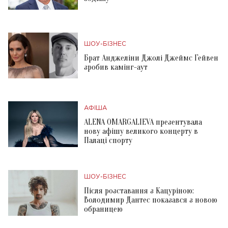
ШОУ-БІЗНЕС
Брат Анджеліни Джолі Джеймс Гейвен
зробив камінг-аут
АФІША
ALENA OMARGALIEVA презентувала
нову афішу великого концерту в
Палаці спорту
ШОУ-БІЗНЕС
Після розставання з Кацуріною:
Володимир Дантес показався з новою
обраницею