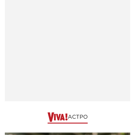
АСТРО