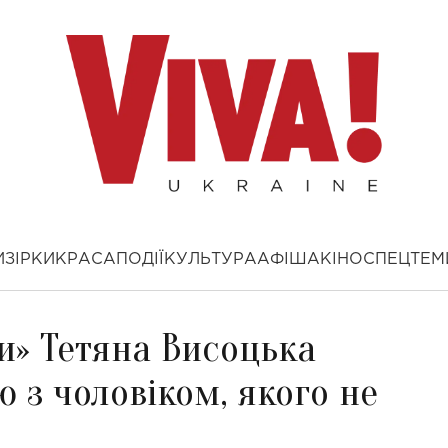
И
ЗІРКИ
КРАСА
ПОДІЇ
КУЛЬТУРА
АФІША
КІНО
СПЕЦТЕМ
и» Тетяна Висоцька
 з чоловіком, якого не