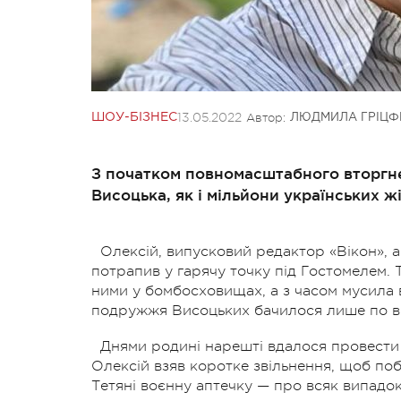
13.05.2022
Автор:
ШОУ-БІЗНЕС
ЛЮДМИЛА ГРІЦФ
З початком повномасштабного вторгне
Висоцька, як і мільйони українських ж
Олексій, випусковий редактор «Вікон», 
потрапив у гарячу точку під Гостомелем. 
ними у бомбосховищах, а з часом мусила в
подружжя Висоцьких бачилося лише по ві
Днями родині нарешті вдалося провести ц
Олексій взяв коротке звільнення, щоб поб
Тетяні воєнну аптечку — про всяк випадок