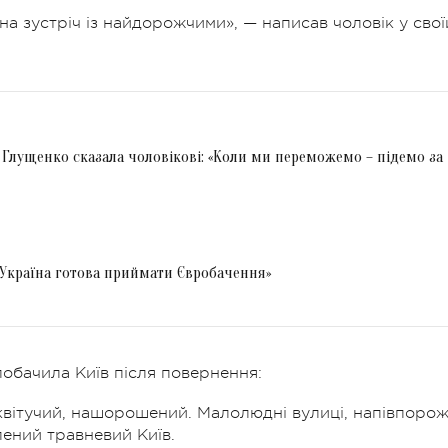
а зустріч із найдорожчими», — написав чоловік у свої
 Глущенко сказала чоловікові: «Коли ми переможемо – підемо за
Україна готова приймати Євробачення»
побачила Київ після повернення:
квітучий, нашорошений. Малолюдні вулиці, напівпорож
лений травневий Київ.