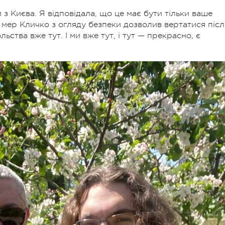
 з Києва. Я відповідала, що це має бути тільки ваше
 мер Кличко з огляду безпеки дозволив вертатися післ
ьства вже тут. І ми вже тут, і тут — прекрасно, є