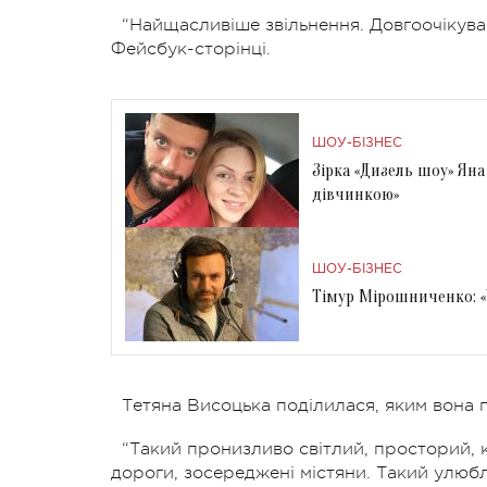
“Найщасливіше звільнення. Довгоочікуван
Фейсбук-сторінці.
ШОУ-БІЗНЕС
Зірка «Дизель шоу» Яна
дівчинкою»
ШОУ-БІЗНЕС
Тімур Мірошниченко: «
Тетяна Висоцька поділилася, яким вона 
“Такий пронизливо світлий, просторий, 
дороги, зосереджені містяни. Такий улюб