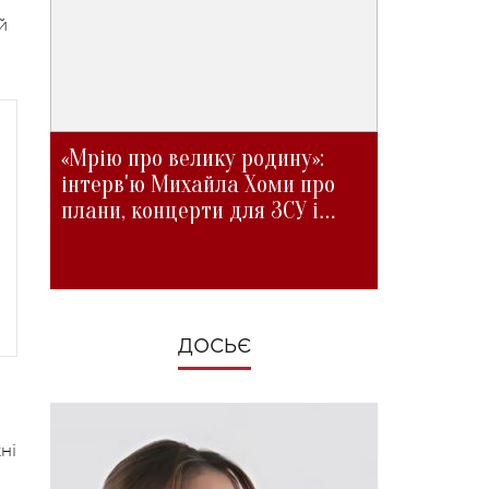
й
«Мрію про велику родину»:
інтерв'ю Михайла Хоми про
плани, концерти для ЗСУ і
зміни під час війни
ДОСЬЄ
ні