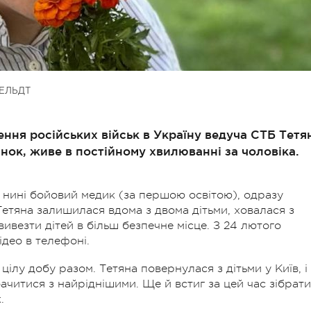
ЕЛЬДТ
ння російських військ в Україну ведуча СТБ Тетя
інок, живе в постійному хвилюванні за чоловіка.
а нині бойовий медик (за першою освітою), одразу
Тетяна залишилася вдома з двома дітьми, ховалася з
ивезти дітей в більш безпечне місце. З 24 лютого
део в телефоні.
ілу добу разом. Тетяна повернулася з дітьми у Київ, і
ачитися з найріднішими. Ще й встиг за цей час зібрати
.