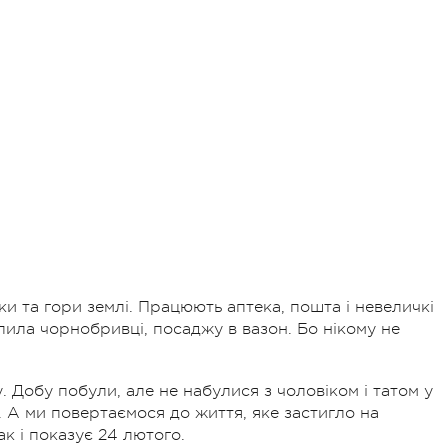
и та гори землі. Працюють аптека, пошта і невеличкі
упила чорнобривці, посаджу в вазон. Бо нікому не
 Добу побули, але не набулися з чоловіком і татом у
. А ми повертаємося до життя, яке застигло на
к і показує 24 лютого.