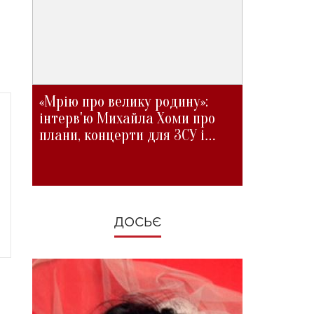
«Мрію про велику родину»:
інтерв'ю Михайла Хоми про
плани, концерти для ЗСУ і
зміни під час війни
ДОСЬЄ