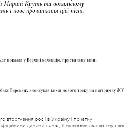
ний Марині Круть та вокальному
ть і нове прочитання цієї пісні.
т показав у Берліні колекцію, присвячену війні
e: Макс Барських анонсував вихід нового треку на підтримку ЗСУ
го вторгнення росії в Україну і початку
 офіційними даними понад 11 мільйонів людей змушені