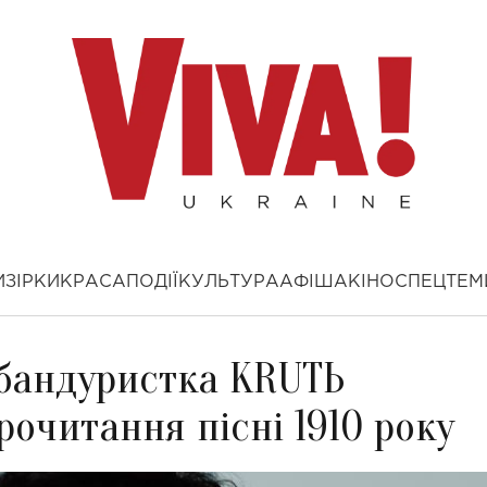
И
ЗІРКИ
КРАСА
ПОДІЇ
КУЛЬТУРА
АФІША
КІНО
СПЕЦТЕМ
а бандуристка KRUTЬ
рочитання пісні 1910 року