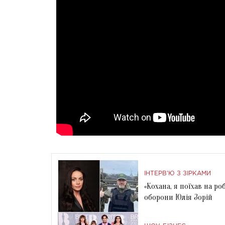
ІНТЕРВ'Ю З ЗІРКАМИ
«Кохана, я поїхав на ро
оборони Юлія Зорій