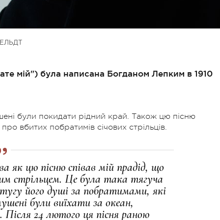
ЕЛЬДТ
рате мій") була написана Богданом Лепким в 1910
ушені були покидати рідний край. Також цю пісню
 про вбитих побратимів січових стрільців.
 як цю пісню співав мій прадід, що
вим стрільцем. Це була така тягуча
 тугу його душі за побратимами, які
змушені були виїхати за океан,
 Після 24 лютого ця пісня раною