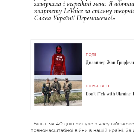
зазвучала і всередині мене. Я вдяч
квартету LeVoice за спільну творчіс
Слава Україні! Переможемо!»
ПОДІЇ
Дизайнер Жан Гріцфельд
ШОУ-БІЗНЕС
Don't f*ck with Ukrain
Більш як 40 днів минуло з часу військово
повномасштабної війни в нашій країні. За