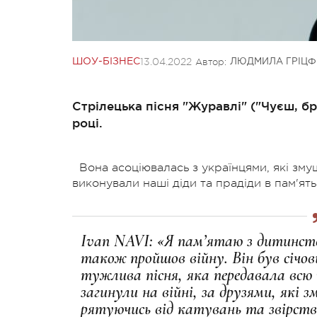
13.04.2022
Автор:
ШОУ-БІЗНЕС
ЛЮДМИЛА ГРІЦФ
Стрілецька пісня "Журавлі" ("Чуєш, б
році.
Вона асоціювалась з українцями, які зм
виконували наші діди та прадіди в пам'ять
Ivan NAVI: «Я пам’ятаю з дитинства
також пройшов війну. Він був січо
тужлива пісня, яка передавала всю
загинули на війні, за друзями, які 
рятуючись від катувань та звірств.