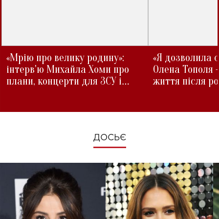
«Мрію про велику родину»:
«Я дозволила с
інтерв'ю Михайла Хоми про
Олена Тополя 
плани, концерти для ЗСУ і
життя після р
зміни під час війни
ДОСЬЄ