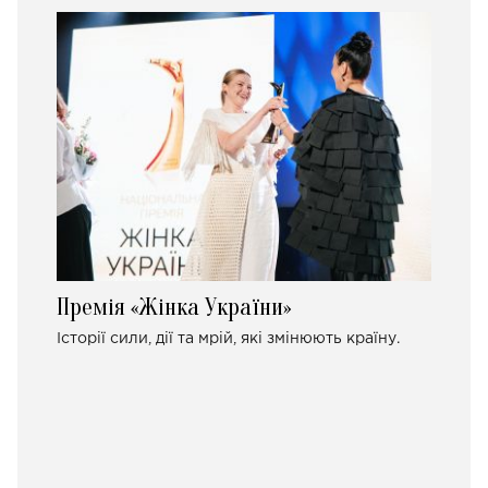
Премія «Жінка України»
Історії сили, дії та мрій, які змінюють країну.