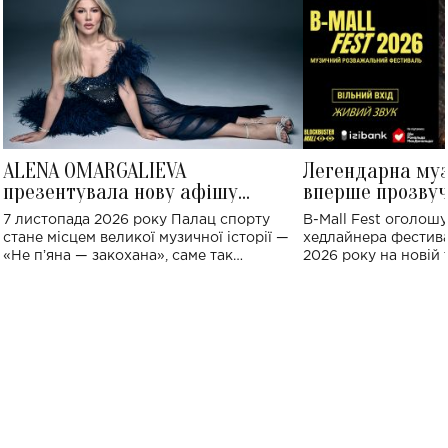
ALENA OMARGALIEVA
Легендарна му
презентувала нову афішу
вперше прозвуч
великого концерту в Палаці
Україні: де від
7 листопада 2026 року Палац спорту
B-Mall Fest оголош
спорту
стане місцем великої музичної історії —
хедлайнера фестива
«Не пʼяна — закохана», саме так
2026 року на новій т
символічно названо майбутній концерт
stage відбудеться у
ALENA OMARGALIEVA.
ENIGMA VOICES' OR