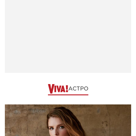
АСТРО