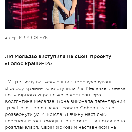
Автор:
МІЛА ДОНЧУК
Лія Меладзе виступила на сцені проекту
«Голос країни-12».
У третьому випуску сліпих прослуховувань
«Голосу країни-12» виступила Лія Меладзе, донька
популярного українського композитора
Костянтина Меладзе. Вона виконала легендарний
трек Hallelujah співака Leonard Cohen і зуміла
розвернути усі 4 крісла. Дівчину настільки
переповнювали емоції, що на останніх нотах вона
розплакалася. Своїм зірковим наставником на