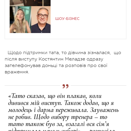
ШОУ-БІЗНЕС
Щодо підтримки тата, то дівчина зізналася, що
після виступу Костянтин Меладзе одразу
зателефонував доньці та розповів про свої
враження.
«Тато сказав, що він плакав, коли
дивився мій виступ. Також додав, що я
молодець і дарма переживала. Зауважень
не робив. Щодо вибору тренера – то
тато також був за, взагалі вся сім’я
підтримала мене у виборі», – розповіла