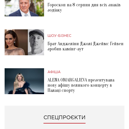
Гороскоп на 8 серпня для всіх знаків
зодіаку
ШОУ-БІЗНЕС
Брат Анджеліни Джолі Джеймс Гейвен
зробив камінг-аут
АФІША
ALENA OMARGALIEVA презентувала
нову афішу великого концерту в
Палаці спорту
СПЕЦПРОЄКТИ