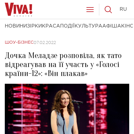
RU
НОВИНИ
ЗІРКИ
КРАСА
ПОДІЇ
КУЛЬТУРА
АФІША
КІНО
07.02.2022
ШОУ-БІЗНЕС
Дочка Меладзе розповіла, як тато
відреагував на її участь у «Голосі
країни-12»: «Він плакав»