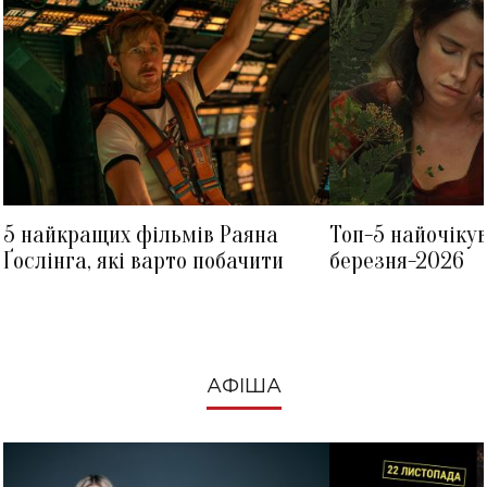
5 найкращих фільмів Раяна
Топ-5 найочіку
Ґослінга, які варто побачити
березня-2026
АФІША