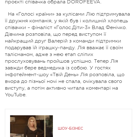
проєкті співачка обрала DOROFEEVA.
На «Голосі країни» за кулісами Лію підтримувала
її дружня компанія, у якій був і колишній хлопець
співачки – фіналіст «Голос.Діти-3» Влад Фенічко.
Дівчина розповіла, що перед виступом її
найкращий друг Валерій з команди підтримки
подарував їй іграшку-панду. Лія вважає її своїм
талісманом, адже з нею етап сліпих
прослуховувань пройшов успішно. Тепер Лія
завжди бере ведмедика із собою. У гостях
інфотеймент-шоу «Твій День» Лія розповіла, що
вчора до пізньої ночі не спала, очікувала свого
виступу, а потім активно читала коментарі на
YouTube.
ШОУ-БІЗНЕС