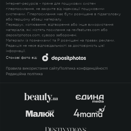
Інтернет-ресурсів – пряме для пошукових систем
гіперпосилання, не закрите від індексації пошуковими
системами. Гіперпосилання має бути розміщене в підзаголовку
або першому абзаці матеріалу.
Передрук, копіювання, відтворення або інше використання
матеріалів, які містять посилання на rexfeatures.com або
depositphotos.com, суворо заборонені.
Матеріали із позначками
!
та
P
розміщені на правах реклами.
Редакція не несе відповідальності за достовірність цієї
інформації.
Стокові фото від:
Правила використання сайту
Політика конфіденційності
Редакційна політика