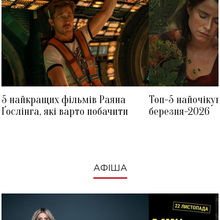
5 найкращих фільмів Раяна
Топ-5 найочіку
Ґослінга, які варто побачити
березня-2026
АФІША