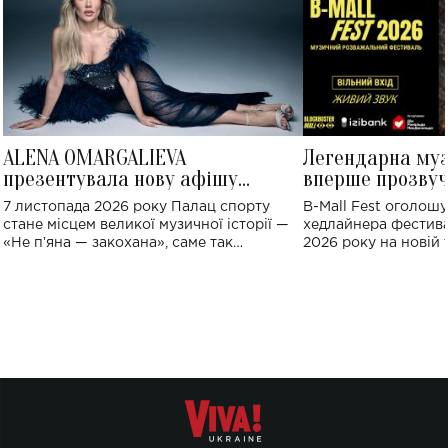
ALENA OMARGALIEVA
Легендарна му
презентувала нову афішу
вперше прозвуч
великого концерту в Палаці
Україні: де від
7 листопада 2026 року Палац спорту
B-Mall Fest оголош
спорту
стане місцем великої музичної історії —
хедлайнера фестива
«Не пʼяна — закохана», саме так
2026 року на новій т
символічно названо майбутній концерт
stage відбудеться у
ALENA OMARGALIEVA.
ENIGMA VOICES' OR