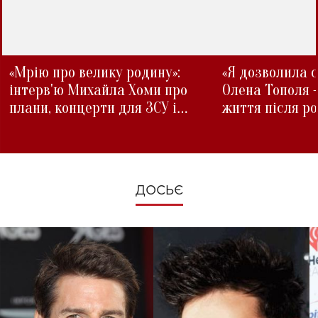
«Мрію про велику родину»:
«Я дозволила с
інтерв'ю Михайла Хоми про
Олена Тополя 
плани, концерти для ЗСУ і
життя після р
зміни під час війни
ДОСЬЄ