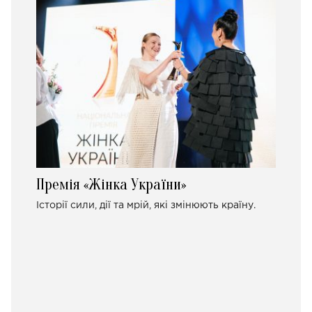
Премія «Жінка України»
Історії сили, дії та мрій, які змінюють країну.