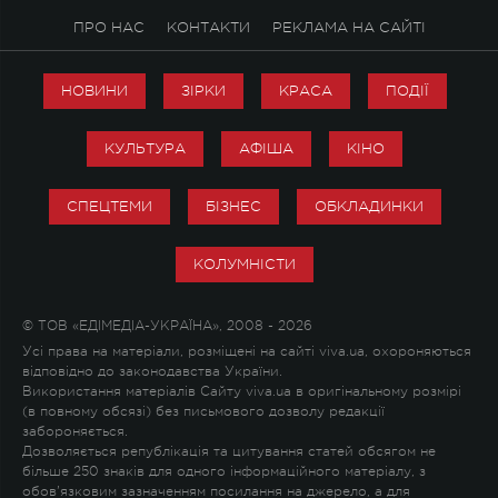
ПРО НАС
КОНТАКТИ
РЕКЛАМА НА САЙТІ
НОВИНИ
ЗІРКИ
КРАСА
ПОДІЇ
КУЛЬТУРА
АФІША
КІНО
СПЕЦТЕМИ
БІЗНЕС
ОБКЛАДИНКИ
КОЛУМНІСТИ
© ТОВ «ЕДІМЕДІА-УКРАЇНА», 2008 - 2026
Усі права на матеріали, розміщені на сайті viva.ua, охороняються
відповідно до законодавства України.
Використання матеріалів Сайту viva.ua в оригінальному розмірі
(в повному обсязі) без письмового дозволу редакції
забороняється.
Дозволяється републікація та цитування статей обсягом не
більше 250 знаків для одного інформаційного матеріалу, з
обов'язковим зазначенням посилання на джерело, а для