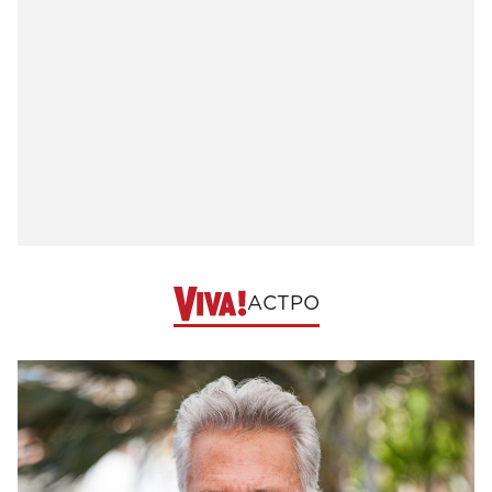
АСТРО