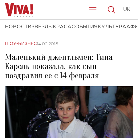
UK
НОВОСТИ
ЗВЕЗДЫ
КРАСА
СОБЫТИЯ
КУЛЬТУРА
АФ
14.02.2018
ШОУ-БИЗНЕС
Маленький джентльмен: Тина
Кароль показала, как сын
поздравил ее с 14 февраля