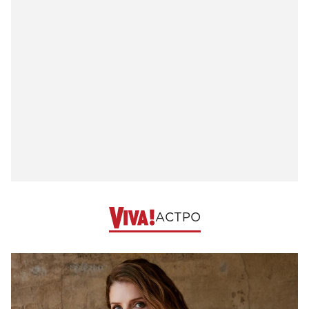
АСТРО