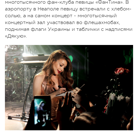
многотысячного фан-клуба певицы «ФанТина». В
аэропорту в Неаполе певицу встречали с хлебом-
солью, а на самом концерт - многотысячный
концертный зал участвовал во флешахмобах,
поднимая флаги Украины и таблички с надписями
«Дякую».