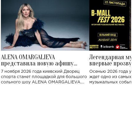
ALENA OMARGALIEVA
Легендарная м
представила новую афишу
впервые прозву
большого концерта во Дворце
Украине: где со
7 ноября 2026 года киевский Дворец
Осенью 2026 года у
спорта
спорта станет площадкой для большого
ждет одно из самы
сольного шоу ALENA OMARGALIEVA.
музыкальных событ
Концерт получил символичное название
«Не пьяная — влюбленная».