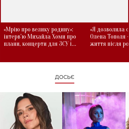
«Мрію про велику родину»:
«Я дозволила с
інтерв'ю Михайла Хоми про
Олена Тополя 
плани, концерти для ЗСУ і
життя після р
зміни під час війни
ДОСЬЄ