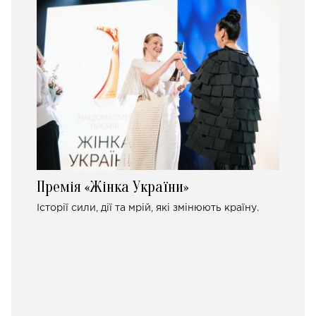
Премія «Жінка України»
Історії сили, дії та мрій, які змінюють країну.