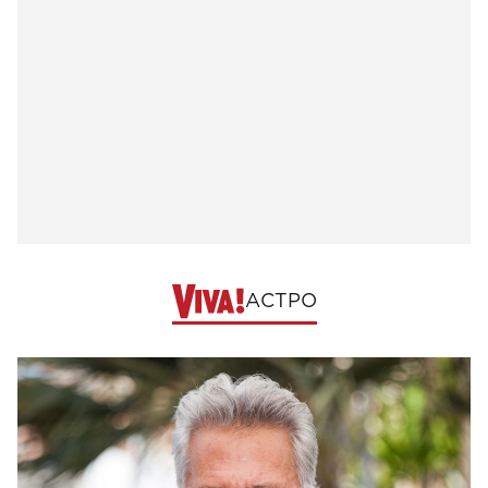
АСТРО