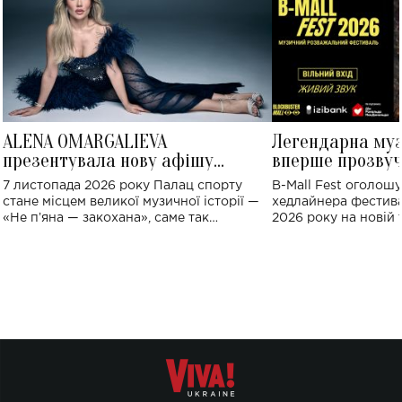
ALENA OMARGALIEVA
Легендарна му
презентувала нову афішу
вперше прозвуч
великого концерту в Палаці
Україні: де від
7 листопада 2026 року Палац спорту
B-Mall Fest оголош
спорту
стане місцем великої музичної історії —
хедлайнера фестива
«Не пʼяна — закохана», саме так
2026 року на новій т
символічно названо майбутній концерт
stage відбудеться у
ALENA OMARGALIEVA.
ENIGMA VOICES' OR