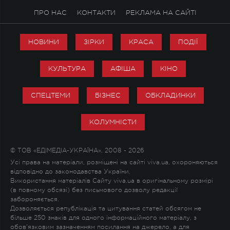
ПРО НАС
КОНТАКТИ
РЕКЛАМА НА САЙТІ
НОВИНИ
ЗІРКИ
КРАСА
ПОДІЇ
КУЛЬТУРА
АФІША
КІНО
СПЕЦТЕМИ
БІЗНЕС
ОБКЛАДИНКИ
КОЛУМНІСТИ
© ТОВ «ЕДІМЕДІА-УКРАЇНА», 2008 - 2026
Усі права на матеріали, розміщені на сайті viva.ua, охороняються
відповідно до законодавства України.
Використання матеріалів Сайту viva.ua в оригінальному розмірі
(в повному обсязі) без письмового дозволу редакції
забороняється.
Дозволяється републікація та цитування статей обсягом не
більше 250 знаків для одного інформаційного матеріалу, з
обов'язковим зазначенням посилання на джерело, а для