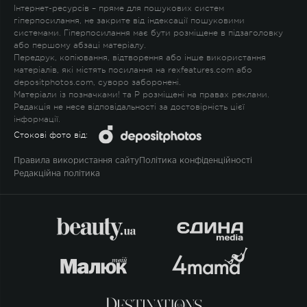
Інтернет-ресурсів – пряме для пошукових систем
гіперпосилання, не закрите від індексації пошуковими
системами. Гіперпосилання має бути розміщене в підзаголовку
або першому абзаці матеріалу.
Передрук, копіювання, відтворення або інше використання
матеріалів, які містять посилання на rexfeatures.com або
depositphotos.com, суворо заборонені.
Матеріали із позначками
!
та
P
розміщені на правах реклами.
Редакція не несе відповідальності за достовірність цієї
інформації.
Стокові фото від:
Правила використання сайту
Політика конфіденційності
Редакційна політика