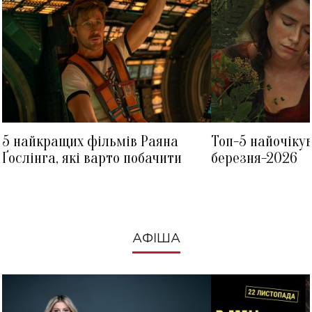
5 найкращих фільмів Раяна
Топ-5 найочіку
Ґослінга, які варто побачити
березня-2026
АФІША