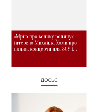
«Мрію про велику родину»:
інтерв'ю Михайла Хоми про
плани, концерти для ЗСУ і
зміни під час війни
ДОСЬЄ