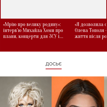
«Мрію про велику родину»:
«Я дозволила с
інтерв'ю Михайла Хоми про
Олена Тополя 
плани, концерти для ЗСУ і
життя після р
зміни під час війни
ДОСЬЄ