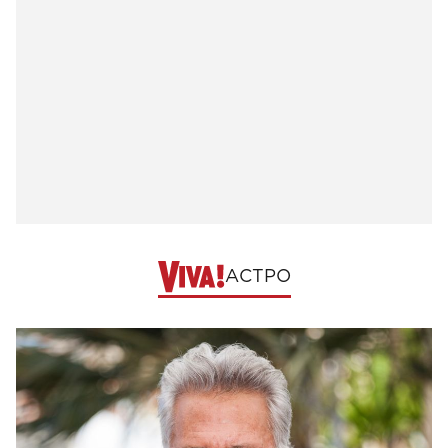
АСТРО