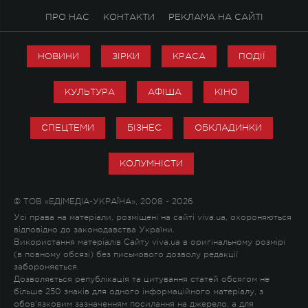
ПРО НАС
КОНТАКТИ
РЕКЛАМА НА САЙТІ
НОВИНИ
ЗІРКИ
КРАСА
ПОДІЇ
КУЛЬТУРА
АФІША
КІНО
СПЕЦТЕМИ
БІЗНЕС
ОБКЛАДИНКИ
КОЛУМНІСТИ
© ТОВ «ЕДІМЕДІА-УКРАЇНА», 2008 - 2026
Усі права на матеріали, розміщені на сайті viva.ua, охороняються
відповідно до законодавства України.
Використання матеріалів Сайту viva.ua в оригінальному розмірі
(в повному обсязі) без письмового дозволу редакції
забороняється.
Дозволяється републікація та цитування статей обсягом не
більше 250 знаків для одного інформаційного матеріалу, з
обов'язковим зазначенням посилання на джерело, а для