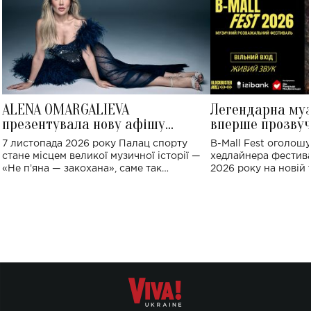
ALENA OMARGALIEVA
Легендарна му
презентувала нову афішу
вперше прозвуч
великого концерту в Палаці
Україні: де від
7 листопада 2026 року Палац спорту
B-Mall Fest оголош
спорту
стане місцем великої музичної історії —
хедлайнера фестива
«Не пʼяна — закохана», саме так
2026 року на новій т
символічно названо майбутній концерт
stage відбудеться у
ALENA OMARGALIEVA.
ENIGMA VOICES' OR