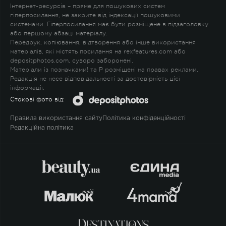
Інтернет-ресурсів – пряме для пошукових систем
гіперпосилання, не закрите від індексації пошуковими
системами. Гіперпосилання має бути розміщене в підзаголовку
або першому абзаці матеріалу.
Передрук, копіювання, відтворення або інше використання
матеріалів, які містять посилання на rexfeatures.com або
depositphotos.com, суворо заборонені.
Матеріали із позначками
!
та
P
розміщені на правах реклами.
Редакція не несе відповідальності за достовірність цієї
інформації.
Стокові фото від:
Правила використання сайту
Політика конфіденційності
Редакційна політика