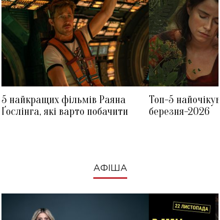
5 найкращих фільмів Раяна
Топ-5 найочіку
Ґослінга, які варто побачити
березня-2026
АФІША