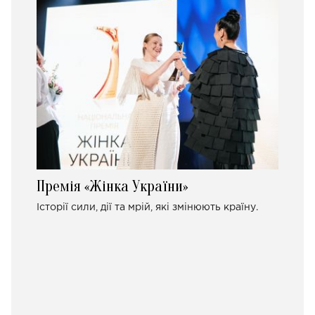
Премія «Жінка України»
Історії сили, дії та мрій, які змінюють країну.