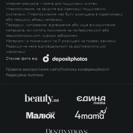
Інтернет-ресурсів – пряме для пошукових систем
гіперпосилання, не закрите від індексації пошуковими
системами. Гіперпосилання має бути розміщене в підзаголовку
або першому абзаці матеріалу.
Передрук, копіювання, відтворення або інше використання
матеріалів, які містять посилання на rexfeatures.com або
depositphotos.com, суворо заборонені.
Матеріали із позначками
!
та
P
розміщені на правах реклами.
Редакція не несе відповідальності за достовірність цієї
інформації.
Стокові фото від:
Правила використання сайту
Політика конфіденційності
Редакційна політика