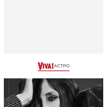
АСТРО