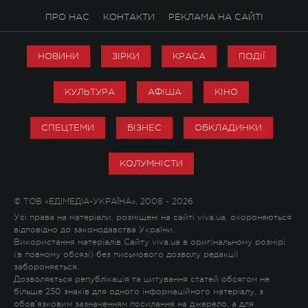
ПРО НАС
КОНТАКТИ
РЕКЛАМА НА САЙТІ
НОВИНИ
ЗІРКИ
КРАСА
ПОДІЇ
КУЛЬТУРА
АФІША
КІНО
СПЕЦТЕМИ
БІЗНЕС
ОБКЛАДИНКИ
КОЛУМНІСТИ
© ТОВ «ЕДІМЕДІА-УКРАЇНА», 2008 - 2026
Усі права на матеріали, розміщені на сайті viva.ua, охороняються
відповідно до законодавства України.
Використання матеріалів Сайту viva.ua в оригінальному розмірі
(в повному обсязі) без письмового дозволу редакції
забороняється.
Дозволяється републікація та цитування статей обсягом не
більше 250 знаків для одного інформаційного матеріалу, з
обов'язковим зазначенням посилання на джерело, а для