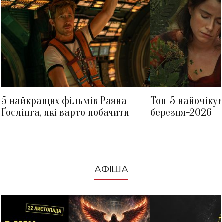
5 найкращих фільмів Раяна
Топ-5 найочіку
Ґослінга, які варто побачити
березня-2026
АФІША