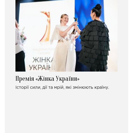
Премія «Жінка України»
Історії сили, дії та мрій, які змінюють країну.