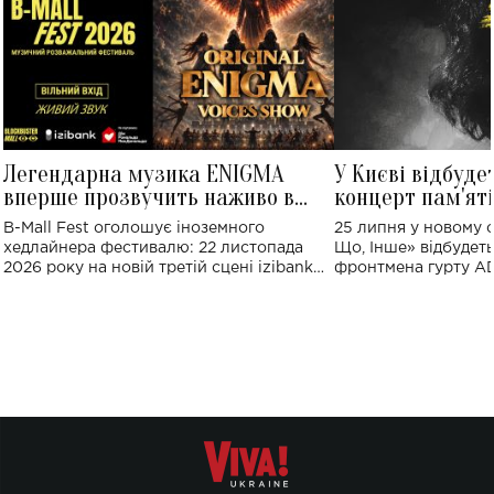
Легендарна музика ENIGMA
У Києві відбуде
вперше прозвучить наживо в
концерт пам'ят
Україні: де відбудеться концерт
Клименка: понад
B-Mall Fest оголошує іноземного
25 липня у новому o
виконають пісн
хедлайнера фестивалю: 22 листопада
Що, Інше» відбудеть
2026 року на новій третій сцені izibank
фронтмена гурту A
stage відбудеться українська прем'єра
Клименка. Це буде 
ENIGMA VOICES' ORIGINAL LIVE SHOW.
вечір, присвячений 
творчість стала си
справжньої любові д