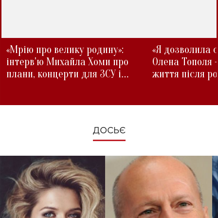
«Мрію про велику родину»:
«Я дозволила с
інтерв'ю Михайла Хоми про
Олена Тополя 
плани, концерти для ЗСУ і
життя після р
зміни під час війни
ДОСЬЄ