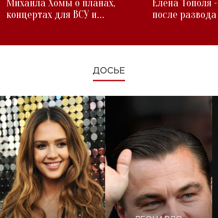
Михаила Хомы о планах,
Елена Тополя 
концертах для ВСУ и
после развода
изменениях во время войны
ДОСЬЕ