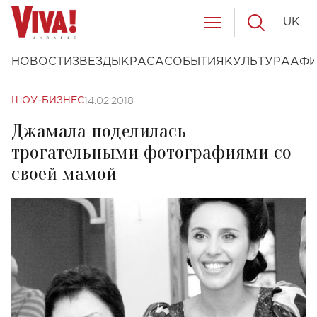
UK
НОВОСТИ
ЗВЕЗДЫ
КРАСА
СОБЫТИЯ
КУЛЬТУРА
АФ
14.02.2018
ШОУ-БИЗНЕС
Джамала поделилась
трогательными фотографиями со
своей мамой