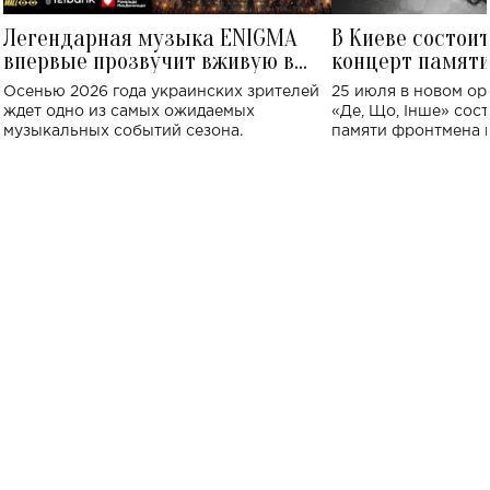
Легендарная музыка ENIGMA
В Киеве состои
впервые прозвучит вживую в
концерт памят
Украине: где состоится концерт
Клименко: более
Осенью 2026 года украинских зрителей
25 июля в новом op
исполнят песн
ждет одно из самых ожидаемых
«Де, Що, Інше» сос
музыкальных событий сезона.
памяти фронтмена
Михаила Клименко. 
особенный музыкал
посвященный артист
стало символом ис
настоящей любви.