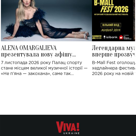
ALENA OMARGALIEVA
Легендарна му
презентувала нову афішу
вперше прозвуч
великого концерту в Палаці
Україні: де від
7 листопада 2026 року Палац спорту
B-Mall Fest оголош
спорту
стане місцем великої музичної історії —
хедлайнера фестива
«Не пʼяна — закохана», саме так
2026 року на новій т
символічно названо майбутній концерт
stage відбудеться у
ALENA OMARGALIEVA.
ENIGMA VOICES' OR