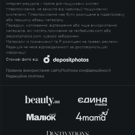
Інтернет-ресурсів – пряме для пошукових систем
гіперпосилання, не закрите від індексації пошуковими
системами. Гіперпосилання має бути розміщене в підзаголовку
або першому абзаці матеріалу.
Передрук, копіювання, відтворення або інше використання
матеріалів, які містять посилання на rexfeatures.com або
depositphotos.com, суворо заборонені.
Матеріали із позначками
!
та
P
розміщені на правах реклами.
Редакція не несе відповідальності за достовірність цієї
інформації.
Стокові фото від:
Правила використання сайту
Політика конфіденційності
Редакційна політика