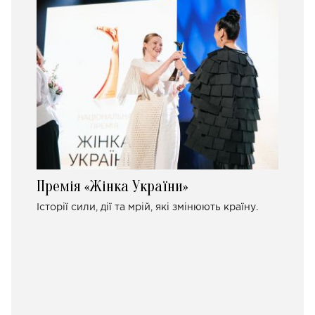
Премія «Жінка України»
Історії сили, дії та мрій, які змінюють країну.