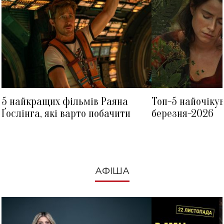
5 найкращих фільмів Раяна
Топ-5 найочіку
Ґослінга, які варто побачити
березня-2026
АФІША