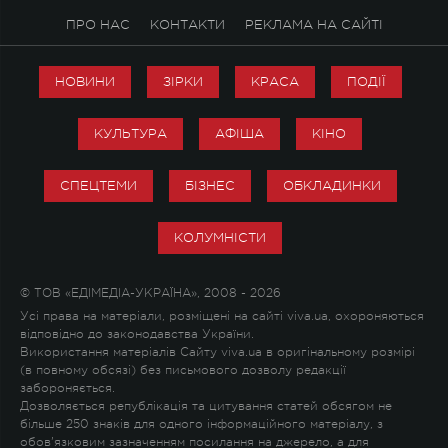
ПРО НАС
КОНТАКТИ
РЕКЛАМА НА САЙТІ
НОВИНИ
ЗІРКИ
КРАСА
ПОДІЇ
КУЛЬТУРА
АФІША
КІНО
СПЕЦТЕМИ
БІЗНЕС
ОБКЛАДИНКИ
КОЛУМНІСТИ
© ТОВ «ЕДІМЕДІА-УКРАЇНА», 2008 - 2026
Усі права на матеріали, розміщені на сайті viva.ua, охороняються
відповідно до законодавства України.
Використання матеріалів Сайту viva.ua в оригінальному розмірі
(в повному обсязі) без письмового дозволу редакції
забороняється.
Дозволяється републікація та цитування статей обсягом не
більше 250 знаків для одного інформаційного матеріалу, з
обов'язковим зазначенням посилання на джерело, а для