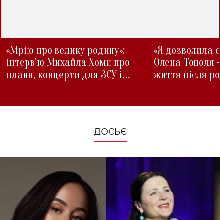
«Мрію про велику родину»:
«Я дозволила с
інтерв'ю Михайла Хоми про
Олена Тополя 
плани, концерти для ЗСУ і
життя після р
зміни під час війни
ДОСЬЄ