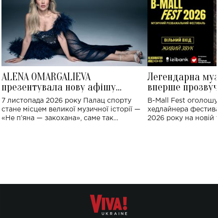
ALENA OMARGALIEVA
Легендарна му
презентувала нову афішу
вперше прозвуч
великого концерту в Палаці
Україні: де від
7 листопада 2026 року Палац спорту
B-Mall Fest оголош
спорту
стане місцем великої музичної історії —
хедлайнера фестива
«Не пʼяна — закохана», саме так
2026 року на новій т
символічно названо майбутній концерт
stage відбудеться у
ALENA OMARGALIEVA.
ENIGMA VOICES' OR