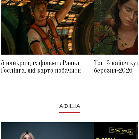
5 найкращих фільмів Раяна
Топ-5 найочіку
Ґослінга, які варто побачити
березня-2026
АФІША