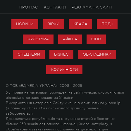
ПРО НАС
КОНТАКТИ
РЕКЛАМА НА САЙТІ
НОВИНИ
ЗІРКИ
КРАСА
ПОДІЇ
КУЛЬТУРА
АФІША
КІНО
СПЕЦТЕМИ
БІЗНЕС
ОБКЛАДИНКИ
КОЛУМНІСТИ
© ТОВ «ЕДІМЕДІА-УКРАЇНА», 2008 - 2026
Усі права на матеріали, розміщені на сайті viva.ua, охороняються
відповідно до законодавства України.
Використання матеріалів Сайту viva.ua в оригінальному розмірі
(в повному обсязі) без письмового дозволу редакції
забороняється.
Дозволяється републікація та цитування статей обсягом не
більше 250 знаків для одного інформаційного матеріалу, з
обов'язковим зазначенням посилання на джерело, а для