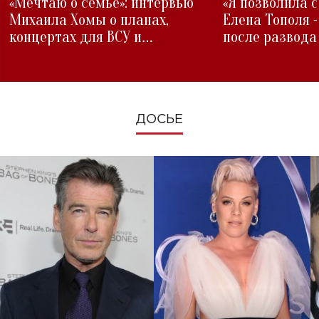
«Мечтаю о семье»: интервью
«Я позволила 
Михаила Хомы о планах,
Елена Тополя 
концертах для ВСУ и
после развода
изменениях во время войны
ДОСЬЕ