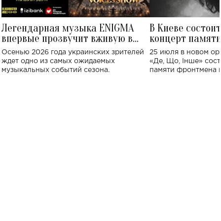
Легендарная музыка ENIGMA
В Киеве состои
впервые прозвучит вживую в
концерт памят
Украине: где состоится концерт
Клименко: более
Осенью 2026 года украинских зрителей
25 июля в новом op
исполнят песн
ждет одно из самых ожидаемых
«Де, Що, Інше» сос
музыкальных событий сезона.
памяти фронтмена
Михаила Клименко. 
особенный музыкал
посвященный артист
стало символом ис
настоящей любви.