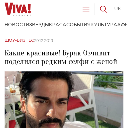
UK
НОВОСТИ
ЗВЕЗДЫ
КРАСА
СОБЫТИЯ
КУЛЬТУРА
АФ
29.12.2019
ШОУ-БИЗНЕС
Какие красивые! Бурак Озчивит
поделился редким селфи с женой