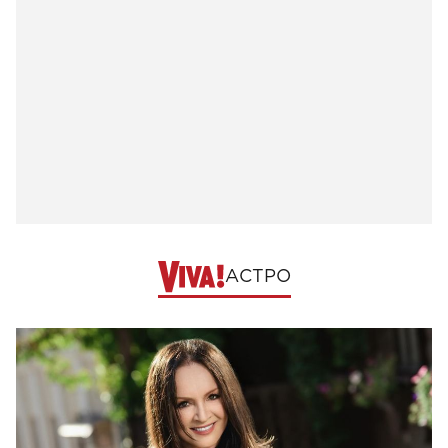
АСТРО