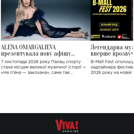
ALENA OMARGALIEVA
Легендарна му
презентувала нову афішу
вперше прозвуч
великого концерту в Палаці
Україні: де від
7 листопада 2026 року Палац спорту
B-Mall Fest оголош
спорту
стане місцем великої музичної історії —
хедлайнера фестива
«Не пʼяна — закохана», саме так
2026 року на новій т
символічно названо майбутній концерт
stage відбудеться у
ALENA OMARGALIEVA.
ENIGMA VOICES' OR