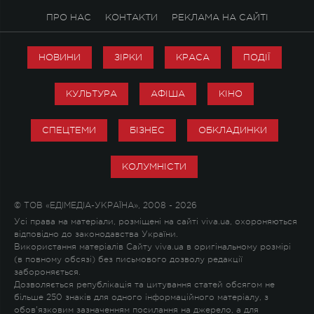
ПРО НАС
КОНТАКТИ
РЕКЛАМА НА САЙТІ
НОВИНИ
ЗІРКИ
КРАСА
ПОДІЇ
КУЛЬТУРА
АФІША
КІНО
СПЕЦТЕМИ
БІЗНЕС
ОБКЛАДИНКИ
КОЛУМНІСТИ
© ТОВ «ЕДІМЕДІА-УКРАЇНА», 2008 - 2026
Усі права на матеріали, розміщені на сайті viva.ua, охороняються
відповідно до законодавства України.
Використання матеріалів Сайту viva.ua в оригінальному розмірі
(в повному обсязі) без письмового дозволу редакції
забороняється.
Дозволяється републікація та цитування статей обсягом не
більше 250 знаків для одного інформаційного матеріалу, з
обов'язковим зазначенням посилання на джерело, а для