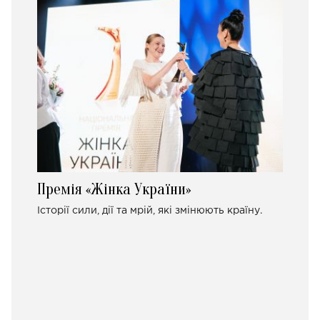
Премія «Жінка України»
Історії сили, дії та мрій, які змінюють країну.