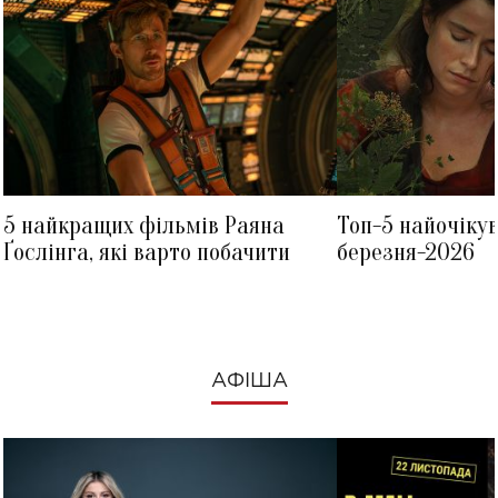
5 найкращих фільмів Раяна
Топ-5 найочіку
Ґослінга, які варто побачити
березня-2026
АФІША