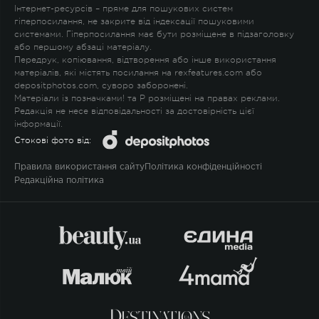
Інтернет-ресурсів – пряме для пошукових систем
гіперпосилання, не закрите від індексації пошуковими
системами. Гіперпосилання має бути розміщене в підзаголовку
або першому абзаці матеріалу.
Передрук, копіювання, відтворення або інше використання
матеріалів, які містять посилання на rexfeatures.com або
depositphotos.com, суворо заборонені.
Матеріали із позначками
!
та
P
розміщені на правах реклами.
Редакція не несе відповідальності за достовірність цієї
інформації.
Стокові фото від:
Правила використання сайту
Політика конфіденційності
Редакційна політика