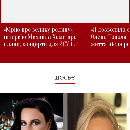
«Мрію про велику родину»:
«Я дозволила с
інтерв'ю Михайла Хоми про
Олена Тополя 
плани, концерти для ЗСУ і
життя після р
зміни під час війни
ДОСЬЄ