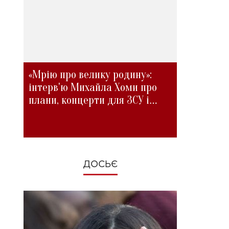
«Мрію про велику родину»:
інтерв'ю Михайла Хоми про
плани, концерти для ЗСУ і
зміни під час війни
ДОСЬЄ