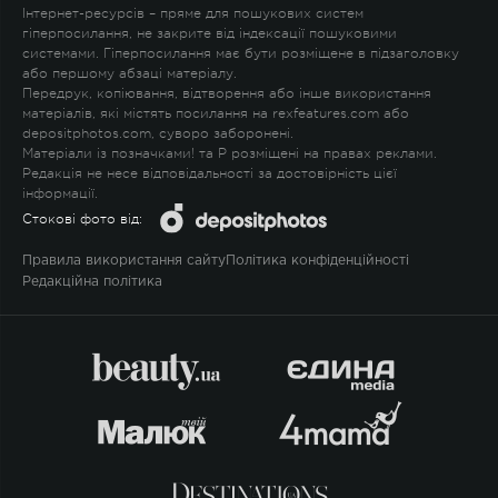
Інтернет-ресурсів – пряме для пошукових систем
гіперпосилання, не закрите від індексації пошуковими
системами. Гіперпосилання має бути розміщене в підзаголовку
або першому абзаці матеріалу.
Передрук, копіювання, відтворення або інше використання
матеріалів, які містять посилання на rexfeatures.com або
depositphotos.com, суворо заборонені.
Матеріали із позначками
!
та
P
розміщені на правах реклами.
Редакція не несе відповідальності за достовірність цієї
інформації.
Стокові фото від:
Правила використання сайту
Політика конфіденційності
Редакційна політика