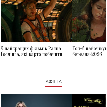
5 найкращих фільмів Раяна
Топ-5 найочіку
Ґослінга, які варто побачити
березня-2026
АФІША