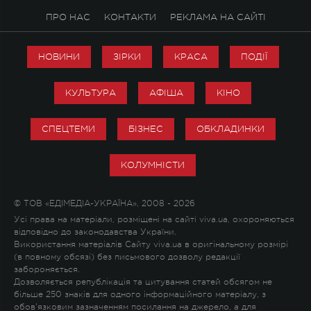
ПРО НАС
КОНТАКТИ
РЕКЛАМА НА САЙТІ
НОВИНИ
ЗІРКИ
КРАСА
ПОДІЇ
КУЛЬТУРА
АФІША
КІНО
СПЕЦТЕМИ
БІЗНЕС
ОБКЛАДИНКИ
КОЛУМНІСТИ
© ТОВ «ЕДІМЕДІА-УКРАЇНА», 2008 - 2026
Усі права на матеріали, розміщені на сайті viva.ua, охороняються
відповідно до законодавства України.
Використання матеріалів Сайту viva.ua в оригінальному розмірі
(в повному обсязі) без письмового дозволу редакції
забороняється.
Дозволяється републікація та цитування статей обсягом не
більше 250 знаків для одного інформаційного матеріалу, з
обов'язковим зазначенням посилання на джерело, а для