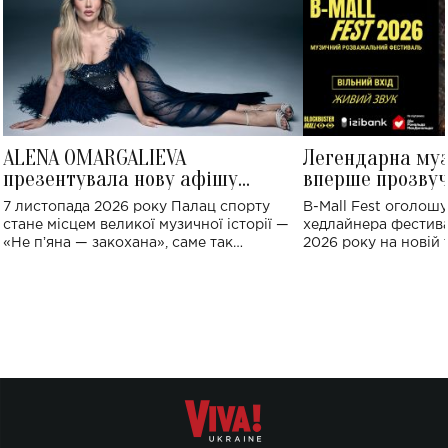
ALENA OMARGALIEVA
Легендарна му
презентувала нову афішу
вперше прозвуч
великого концерту в Палаці
Україні: де від
7 листопада 2026 року Палац спорту
B-Mall Fest оголош
спорту
стане місцем великої музичної історії —
хедлайнера фестива
«Не пʼяна — закохана», саме так
2026 року на новій т
символічно названо майбутній концерт
stage відбудеться у
ALENA OMARGALIEVA.
ENIGMA VOICES' OR