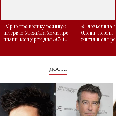
«Мрію про велику родину»:
«Я дозволила с
інтерв'ю Михайла Хоми про
Олена Тополя 
плани, концерти для ЗСУ і
життя після р
зміни під час війни
ДОСЬЄ