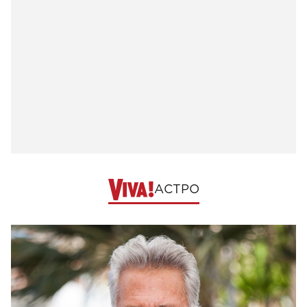
АСТРО