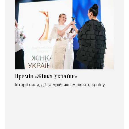
Премія «Жінка України»
Історії сили, дії та мрій, які змінюють країну.