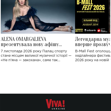
ALENA OMARGALIEVA
Легендарна му
презентувала нову афішу
вперше прозвуч
великого концерту в Палаці
Україні: де від
7 листопада 2026 року Палац спорту
B-Mall Fest оголош
спорту
стане місцем великої музичної історії —
хедлайнера фестива
«Не пʼяна — закохана», саме так
2026 року на новій т
символічно названо майбутній концерт
stage відбудеться у
ALENA OMARGALIEVA.
ENIGMA VOICES' OR