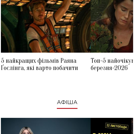
5 найкращих фільмів Раяна
Топ-5 найочіку
Ґослінга, які варто побачити
березня-2026
АФІША