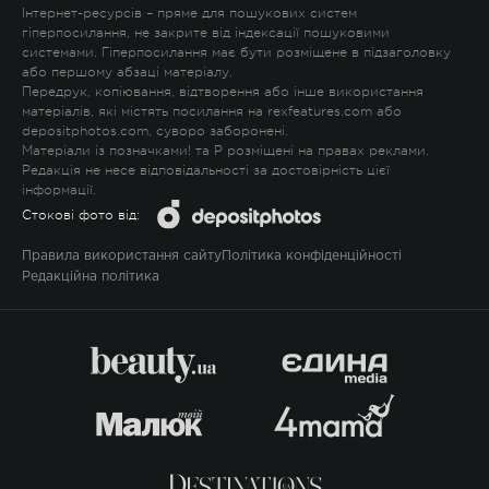
Інтернет-ресурсів – пряме для пошукових систем
гіперпосилання, не закрите від індексації пошуковими
системами. Гіперпосилання має бути розміщене в підзаголовку
або першому абзаці матеріалу.
Передрук, копіювання, відтворення або інше використання
матеріалів, які містять посилання на rexfeatures.com або
depositphotos.com, суворо заборонені.
Матеріали із позначками
!
та
P
розміщені на правах реклами.
Редакція не несе відповідальності за достовірність цієї
інформації.
Стокові фото від:
Правила використання сайту
Політика конфіденційності
Редакційна політика