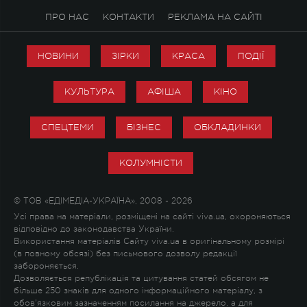
ПРО НАС
КОНТАКТИ
РЕКЛАМА НА САЙТІ
НОВИНИ
ЗІРКИ
КРАСА
ПОДІЇ
КУЛЬТУРА
АФІША
КІНО
СПЕЦТЕМИ
БІЗНЕС
ОБКЛАДИНКИ
КОЛУМНІСТИ
© ТОВ «ЕДІМЕДІА-УКРАЇНА», 2008 - 2026
Усі права на матеріали, розміщені на сайті viva.ua, охороняються
відповідно до законодавства України.
Використання матеріалів Сайту viva.ua в оригінальному розмірі
(в повному обсязі) без письмового дозволу редакції
забороняється.
Дозволяється републікація та цитування статей обсягом не
більше 250 знаків для одного інформаційного матеріалу, з
обов'язковим зазначенням посилання на джерело, а для