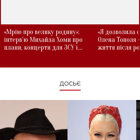
«Мрію про велику родину»:
«Я дозволила с
інтерв'ю Михайла Хоми про
Олена Тополя 
плани, концерти для ЗСУ і
життя після р
зміни під час війни
ДОСЬЄ