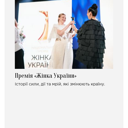
Премія «Жінка України»
Історії сили, дії та мрій, які змінюють країну.