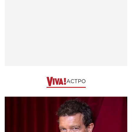
АСТРО