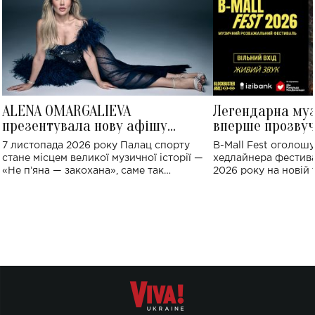
ALENA OMARGALIEVA
Легендарна му
презентувала нову афішу
вперше прозвуч
великого концерту в Палаці
Україні: де від
7 листопада 2026 року Палац спорту
B-Mall Fest оголош
спорту
стане місцем великої музичної історії —
хедлайнера фестива
«Не пʼяна — закохана», саме так
2026 року на новій т
символічно названо майбутній концерт
stage відбудеться у
ALENA OMARGALIEVA.
ENIGMA VOICES' OR