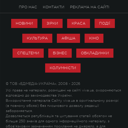
ПРО НАС
КОНТАКТИ
РЕКЛАМА НА САЙТІ
НОВИНИ
ЗІРКИ
КРАСА
ПОДІЇ
КУЛЬТУРА
АФІША
КІНО
СПЕЦТЕМИ
БІЗНЕС
ОБКЛАДИНКИ
КОЛУМНІСТИ
© ТОВ «ЕДІМЕДІА-УКРАЇНА», 2008 - 2026
Усі права на матеріали, розміщені на сайті viva.ua, охороняються
відповідно до законодавства України.
Використання матеріалів Сайту viva.ua в оригінальному розмірі
(в повному обсязі) без письмового дозволу редакції
забороняється.
Дозволяється републікація та цитування статей обсягом не
більше 250 знаків для одного інформаційного матеріалу, з
обов'язковим зазначенням посилання на джерело, а для