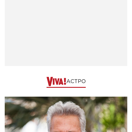
АСТРО