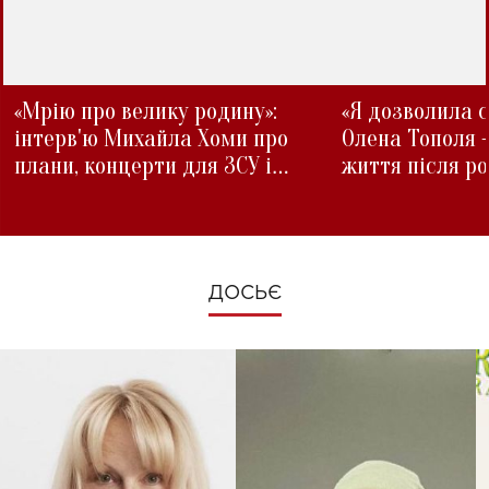
«Мрію про велику родину»:
«Я дозволила с
інтерв'ю Михайла Хоми про
Олена Тополя 
плани, концерти для ЗСУ і
життя після р
зміни під час війни
ДОСЬЄ