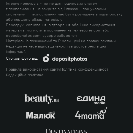
Інтернет-ресурсів – пряме для пошукових систем
гіперпосилання, не закрите від індексації пошуковими
системами. Гіперпосилання має бути розміщене в підзаголовку
або першому абзаці матеріалу.
Передрук, копіювання, відтворення або інше використання
матеріалів, які містять посилання на rexfeatures.com або
depositphotos.com, суворо заборонені.
Матеріали із позначками
!
та
P
розміщені на правах реклами.
Редакція не несе відповідальності за достовірність цієї
інформації.
Стокові фото від:
Правила використання сайту
Політика конфіденційності
Редакційна політика