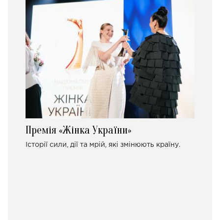
Премія «Жінка України»
Історії сили, дії та мрій, які змінюють країну.