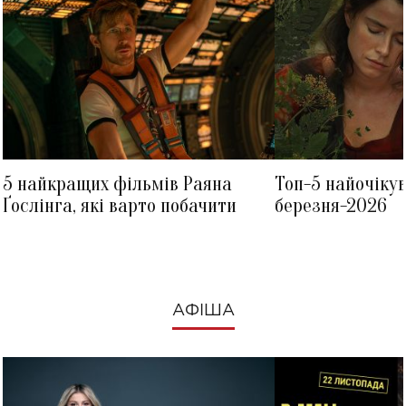
5 найкращих фільмів Раяна
Топ-5 найочіку
Ґослінга, які варто побачити
березня-2026
АФІША