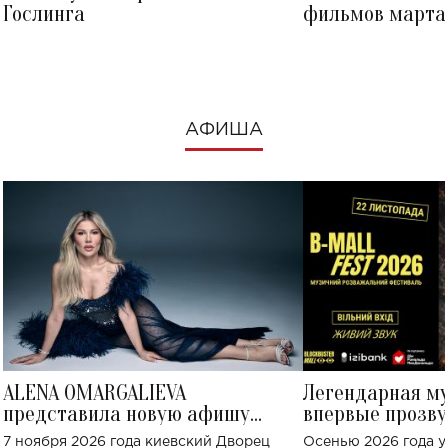
Гослинга
фильмов марта 
посмотреть в к
АФИША
ALENA OMARGALIEVA
Легендарная м
представила новую афишу
впервые прозву
большого концерта во Дворце
Украине: где со
7 ноября 2026 года киевский Дворец
Осенью 2026 года у