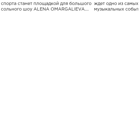
спорта
спорта станет площадкой для большого
ждет одно из самы
сольного шоу ALENA OMARGALIEVA.
музыкальных событ
Концерт получил символичное название
«Не пьяная — влюбленная».