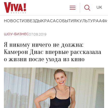
UK
НОВОСТИ
ЗВЕЗДЫ
КРАСА
СОБЫТИЯ
КУЛЬТУРА
АФ
07.08.2019
ШОУ-БИЗНЕС
Я никому ничего не должна:
Камерон Диас впервые рассказала
о жизни после ухода из кино