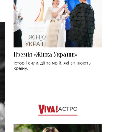
Премія «Жінка України»
Історії сили, дії та мрій, які змінюють
країну.
АСТРО