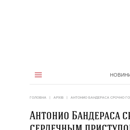
НОВИН
ГОЛОВНА
АРХІВ
АНТОНИО БАНДЕРАСА СРОЧНО Г
Антонио Бандераса с
сердечным приступ