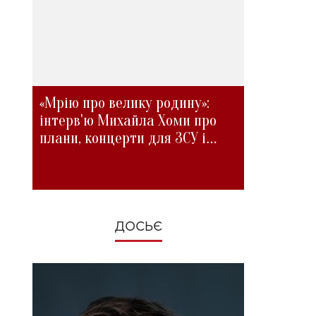
«Мрію про велику родину»:
інтерв'ю Михайла Хоми про
плани, концерти для ЗСУ і
зміни під час війни
ДОСЬЄ