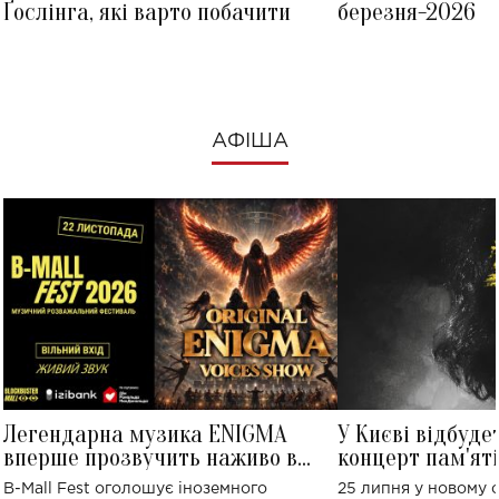
Ґослінга, які варто побачити
березня-2026
АФІША
Легендарна музика ENIGMA
У Києві відбуде
вперше прозвучить наживо в
концерт пам'ят
Україні: де відбудеться концерт
Клименка: понад
B-Mall Fest оголошує іноземного
25 липня у новому o