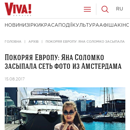
RU
НОВИНИ
ЗІРКИ
КРАСА
ПОДІЇ
КУЛЬТУРА
АФІША
КІНО
ГОЛОВНА
АРХІВ
ПОКОРЯЯ ЕВРОПУ: ЯНА СОЛОМКО ЗАСЫПАЛА С
Покоряя Европу: Яна Соломко
засыпала сеть фото из Амстердама
15.08.2017