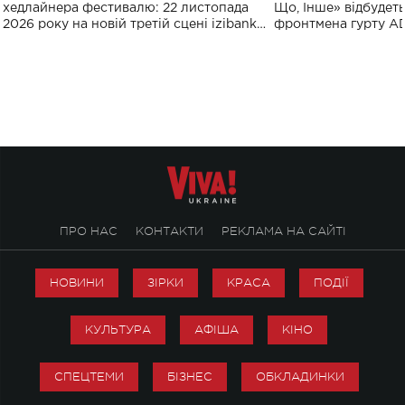
виконають пісн
хедлайнера фестивалю: 22 листопада
Що, Інше» відбудеть
2026 року на новій третій сцені izibank
фронтмена гурту A
stage відбудеться українська прем'єра
Клименка. Це буде 
ENIGMA VOICES' ORIGINAL LIVE SHOW.
вечір, присвячений 
творчість стала си
справжньої любові д
ПРО НАС
КОНТАКТИ
РЕКЛАМА НА САЙТІ
НОВИНИ
ЗІРКИ
КРАСА
ПОДІЇ
КУЛЬТУРА
АФІША
КІНО
СПЕЦТЕМИ
БІЗНЕС
ОБКЛАДИНКИ