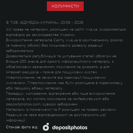
КОЛУМНІСТИ
© ТОВ «ЕДІМЕДІА-УКРАЇНА», 2008 - 2026
Усі права на матеріали, розміщені на сайті viva.ua, охороняються
відповідно до законодавства України.
Використання матеріалів Сайту viva.ua в оригінальному розмірі
(в повному обсязі) без письмового дозволу редакції
забороняється.
Дозволяється републікація та цитування статей обсягом не
більше 250 знаків для одного інформаційного матеріалу, з
обов'язковим зазначенням посилання на джерело, а для
Інтернет-ресурсів – пряме для пошукових систем
гіперпосилання, не закрите від індексації пошуковими
системами. Гіперпосилання має бути розміщене в підзаголовку
або першому абзаці матеріалу.
Передрук, копіювання, відтворення або інше використання
матеріалів, які містять посилання на rexfeatures.com або
depositphotos.com, суворо заборонені.
Матеріали із позначками
!
та
P
розміщені на правах реклами.
Редакція не несе відповідальності за достовірність цієї
інформації.
Стокові фото від: