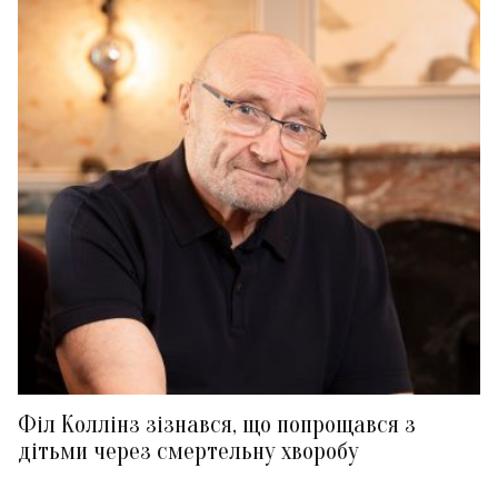
Філ Коллінз зізнався, що попрощався з
дітьми через смертельну хворобу