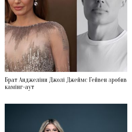
Брат Анджеліни Джолі Джеймс Гейвен зробив
камінг-аут