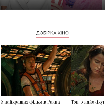
ДОБІРКА КІНО
5 найкращих фільмів Раяна
Топ-5 найочіку