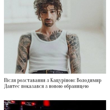
Після розставання з Кацуріною: Володимир
Дантес показався з новою обраницею