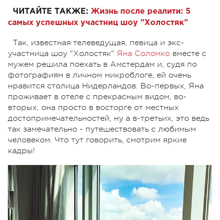
ЧИТАЙТЕ ТАКЖЕ:
Жизнь после реалити: 5
самых успешных участниц шоу "Холостяк"
Так, известная телеведущая, певица и экс-
участница шоу "Холостяк"
Яна Соломко
вместе с
мужем решила поехать в Амстердам и, судя по
фотографиям в личном микроблоге, ей очень
нравится столица Нидерландов. Во-первых, Яна
проживает в отеле с прекрасным видом, во-
вторых, она просто в восторге от местных
достопримечательностей, ну а в-третьих, это ведь
так замечательно - путешествовать с любимым
человеком. Что тут говорить, смотрим яркие
кадры!