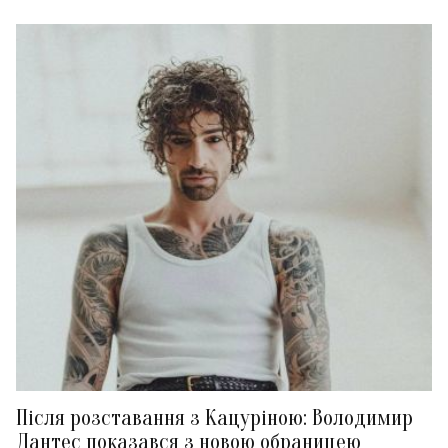
Після розставання з Кацуріною: Володимир
Дантес показався з новою обраницею