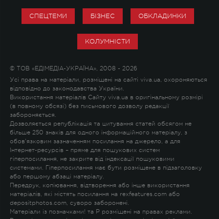
СПЕЦТЕМИ
БІЗНЕС
ОБКЛАДИНКИ
КОЛУМНІСТИ
© ТОВ «ЕДІМЕДІА-УКРАЇНА», 2008 - 2026
Усі права на матеріали, розміщені на сайті viva.ua, охороняються
відповідно до законодавства України.
Використання матеріалів Сайту viva.ua в оригінальному розмірі
(в повному обсязі) без письмового дозволу редакції
забороняється.
Дозволяється републікація та цитування статей обсягом не
більше 250 знаків для одного інформаційного матеріалу, з
обов'язковим зазначенням посилання на джерело, а для
Інтернет-ресурсів – пряме для пошукових систем
гіперпосилання, не закрите від індексації пошуковими
системами. Гіперпосилання має бути розміщене в підзаголовку
або першому абзаці матеріалу.
Передрук, копіювання, відтворення або інше використання
матеріалів, які містять посилання на rexfeatures.com або
depositphotos.com, суворо заборонені.
Матеріали із позначками
!
та
P
розміщені на правах реклами.