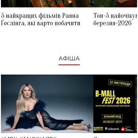
5 найкращих фільмів Раяна
Топ-5 найочіку
Ґослінга, які варто побачити
березня-2026
АФІША