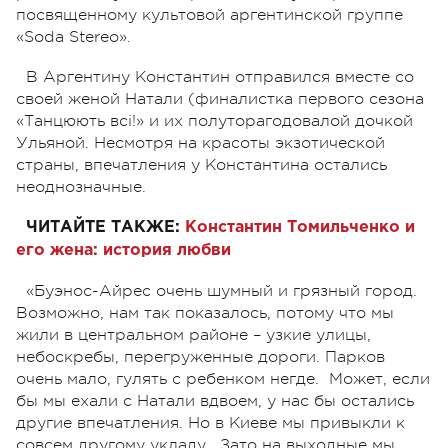
посвященному культовой аргентинской группе
«Soda Stereo».
В Аргентину Константин отправился вместе со
своей женой Натали (финалистка первого сезона
«Танцюють всі!» и их полуторагодовалой дочкой
Ульяной. Несмотря на красоты экзотической
страны, впечатления у Константина остались
неоднозначные.
ЧИТАЙТЕ ТАКЖЕ:
Константин Томильченко и
его жена: история любви
«Буэнос-Айрес очень шумный и грязный город.
Возможно, нам так показалось, потому что мы
жили в центральном районе – узкие улицы,
небоскребы, перегруженные дороги. Парков
очень мало, гулять с ребенком негде. Может, если
бы мы ехали с Натали вдвоем, у нас бы остались
другие впечатления. Но в Киеве мы привыкли к
совсем другому укладу. Зато на выходные мы