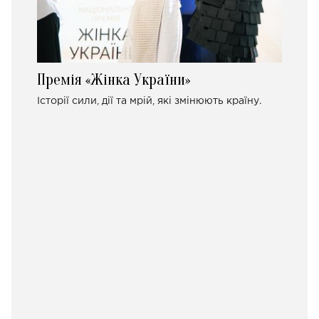
Премія «Жінка України»
Історії сили, дії та мрій, які змінюють країну.