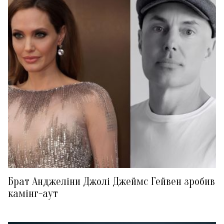
Брат Анджеліни Джолі Джеймс Гейвен зробив
камінг-аут