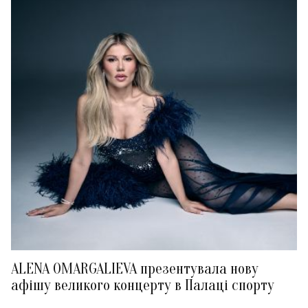
ALENA OMARGALIEVA презентувала нову
афішу великого концерту в Палаці спорту