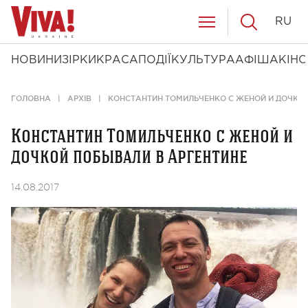
RU
НОВИНИ
ЗІРКИ
КРАСА
ПОДІЇ
КУЛЬТУРА
АФІША
КІНО
ГОЛОВНА
АРХІВ
КОНСТАНТИН ТОМИЛЬЧЕНКО С ЖЕНОЙ И ДОЧКОЙ
Константин Томильченко с женой и
дочкой побывали в Аргентине
14.08.2017