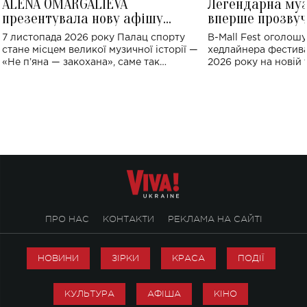
ALENA OMARGALIEVA
Легендарна му
презентувала нову афішу
вперше прозвуч
великого концерту в Палаці
Україні: де від
7 листопада 2026 року Палац спорту
B-Mall Fest оголош
спорту
стане місцем великої музичної історії —
хедлайнера фестива
«Не пʼяна — закохана», саме так
2026 року на новій т
символічно названо майбутній концерт
stage відбудеться у
ALENA OMARGALIEVA.
ENIGMA VOICES' OR
ПРО НАС
КОНТАКТИ
РЕКЛАМА НА САЙТІ
НОВИНИ
ЗІРКИ
КРАСА
ПОДІЇ
КУЛЬТУРА
АФІША
КІНО