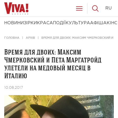
RU
НОВИНИ
ЗІРКИ
КРАСА
ПОДІЇ
КУЛЬТУРА
АФІША
КІНО
ГОЛОВНА
АРХІВ
ВРЕМЯ ДЛЯ ДВОИХ: МАКСИМ ЧМЕРКОВСКИЙ И П
Время для двоих: Максим
Чмерковский и Пета Маргатройд
улетели на медовый месяц в
Италию
10.08.2017