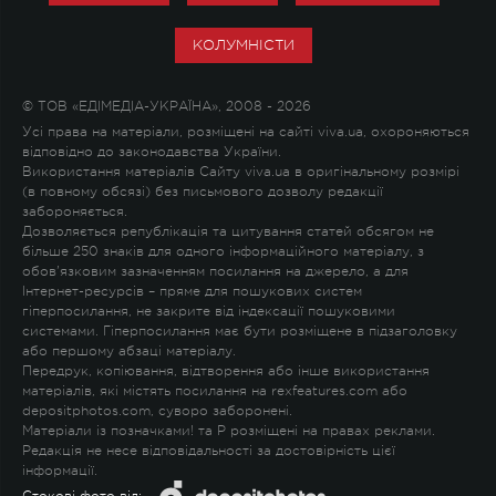
КОЛУМНІСТИ
© ТОВ «ЕДІМЕДІА-УКРАЇНА», 2008 - 2026
Усі права на матеріали, розміщені на сайті viva.ua, охороняються
відповідно до законодавства України.
Використання матеріалів Сайту viva.ua в оригінальному розмірі
(в повному обсязі) без письмового дозволу редакції
забороняється.
Дозволяється републікація та цитування статей обсягом не
більше 250 знаків для одного інформаційного матеріалу, з
обов'язковим зазначенням посилання на джерело, а для
Інтернет-ресурсів – пряме для пошукових систем
гіперпосилання, не закрите від індексації пошуковими
системами. Гіперпосилання має бути розміщене в підзаголовку
або першому абзаці матеріалу.
Передрук, копіювання, відтворення або інше використання
матеріалів, які містять посилання на rexfeatures.com або
depositphotos.com, суворо заборонені.
Матеріали із позначками
!
та
P
розміщені на правах реклами.
Редакція не несе відповідальності за достовірність цієї
інформації.
Стокові фото від: