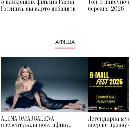
5 найкращих фільмів Раяна
Топ-5 найочіку
Ґослінга, які варто побачити
березня-2026
АФІША
ALENA OMARGALIEVA
Легендарна му
презентувала нову афішу
вперше прозвуч