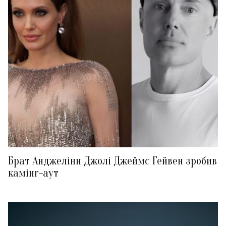
Брат Анджеліни Джолі Джеймс Гейвен зробив
камінг-аут