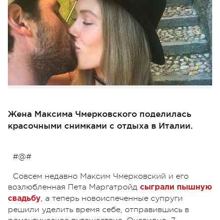
Жена Максима Чмерковского поделилась
красочными снимками с отдыха в Италии.
#@#
Совсем недавно Максим Чмерковский и его
возлюбленная Пета Маргатройд
сыграли пышную
, а теперь новоиспеченные супруги
свадьбу
решили уделить время себе, отправившись в