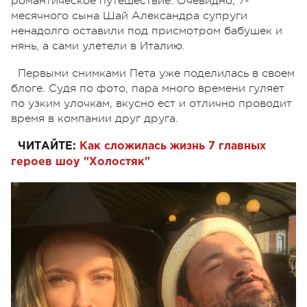
романтическое путешествие. Очевидно, 7-
месячного сына Шай Александра супруги
ненадолго оставили под присмотром бабушек и
нянь, а сами улетели в Италию.
Первыми снимками Пета уже поделилась в своем
блоге. Судя по фото, пара много времени гуляет
по узким улочкам, вкусно ест и отлично проводит
время в компании друг друга.
ЧИТАЙТЕ:
Как сложилась жизнь 7 главных
героев шоу "Холостяк"