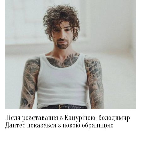
Після розставання з Кацуріною: Володимир
Дантес показався з новою обраницею