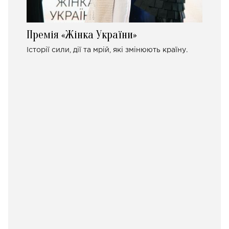
Премія «Жінка України»
Історії сили, дії та мрій, які змінюють країну.