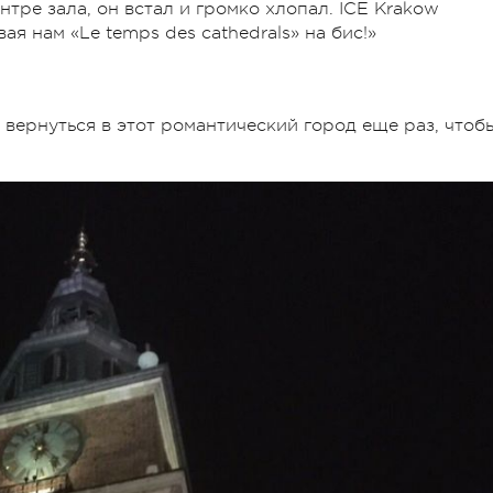
нтре зала, он встал и громко хлопал. ICE Krakow
ая нам «Le temps des cathedrals» на бис!»
т вернуться в этот романтический город еще раз, чтоб