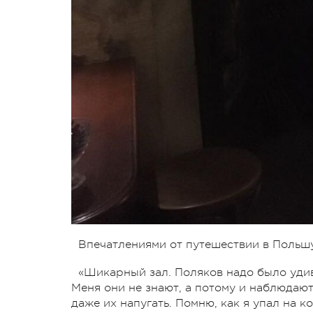
Впечатлениями от путешествии в Польш
«Шикарный зал. Поляков надо было удив
Меня они не знают, а потому и наблюдают
даже их напугать. Помню, как я упал на к