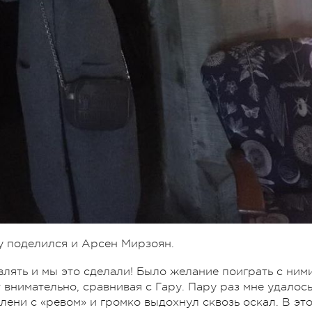
у поделился и Арсен Мирзоян.
лять и мы это сделали! Было желание поиграть с ними
 внимательно, сравнивая с Гару. Пару раз мне удалос
олени с «ревом» и громко выдохнул сквозь оскал. В эт