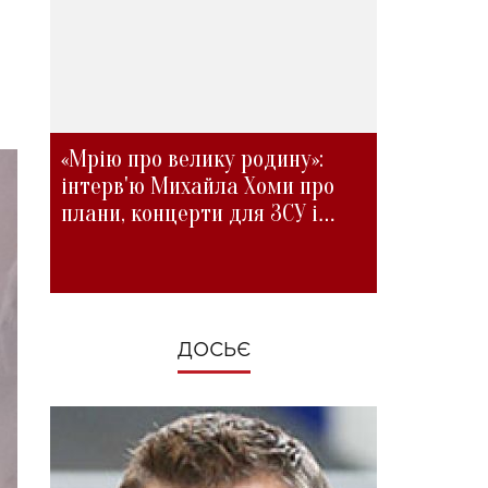
«Мрію про велику родину»:
інтерв'ю Михайла Хоми про
плани, концерти для ЗСУ і
зміни під час війни
ДОСЬЄ