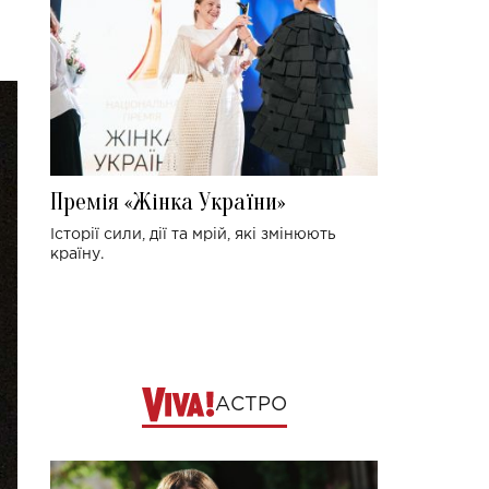
Премія «Жінка України»
Історії сили, дії та мрій, які змінюють
країну.
АСТРО