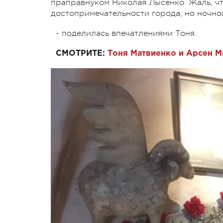
праправнуком Николая Лысенко. Жаль, чт
достопримечательности города, но ночно
- поделилась впечатлениями Тоня.
СМОТРИТЕ:
Тоня Матвиенко и Арсен М