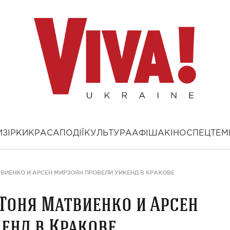
И
ЗІРКИ
КРАСА
ПОДІЇ
КУЛЬТУРА
АФІША
КІНО
СПЕЦТЕМ
ВИЕНКО И АРСЕН МИРЗОЯН ПРОВЕЛИ УИКЕНД В КРАКОВЕ
 Тоня Матвиенко и Арсен
енд в Кракове