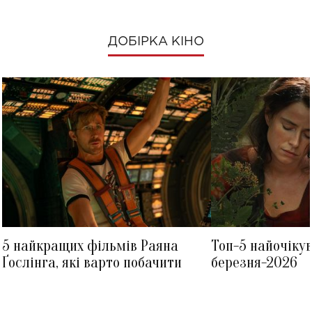
ДОБІРКА КІНО
5 найкращих фільмів Раяна
Топ-5 найочіку
Ґослінга, які варто побачити
березня-2026