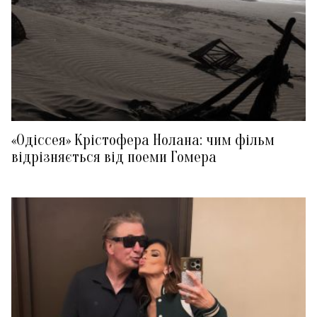
«Одіссея» Крістофера Нолана: чим фільм
відрізняється від поеми Гомера