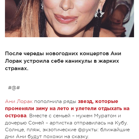
После череды новогодних концертов Ани
Лорак устроила себе каникулы в жарких
странах.
#@#
Ани Лорак
пополнила ряды
звезд, которые
променяли зиму на лето и улетели отдыхать на
. Вместе с семьей – мужем Муратом и
острова
дочерью Соней – артистка отправилась на Кубу.
Солнце, пляж, экзотические фрукты: ближайшие
дни Ани будут похожи на сказку.