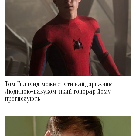
Том Голланд може стати найдорожчим
Людиною-павуком: який гонорар йому
прогнозують