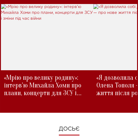
«Мрію про велику родину»:
«Я дозволила с
інтерв'ю Михайла Хоми про
Олена Тополя 
плани, концерти для ЗСУ і
життя після р
зміни під час війни
ДОСЬЄ