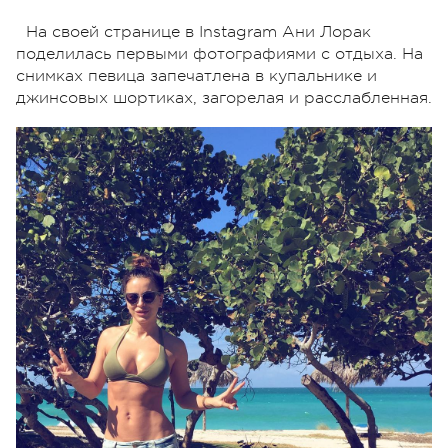
На своей странице в Instagram Ани Лорак
поделилась первыми фотографиями с отдыха. На
снимках певица запечатлена в купальнике и
джинсовых шортиках, загорелая и расслабленная.