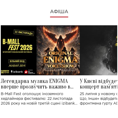
АФІША
Легендарна музика ENIGMA
У Києві відбуде
вперше прозвучить наживо в
концерт пам'ят
Україні: де відбудеться концерт
Клименка: понад
B-Mall Fest оголошує іноземного
25 липня у новому o
виконають пісн
хедлайнера фестивалю: 22 листопада
Що, Інше» відбудеть
2026 року на новій третій сцені izibank
фронтмена гурту A
stage відбудеться українська прем'єра
Клименка. Це буде 
ENIGMA VOICES' ORIGINAL LIVE SHOW.
вечір, присвячений 
творчість стала си