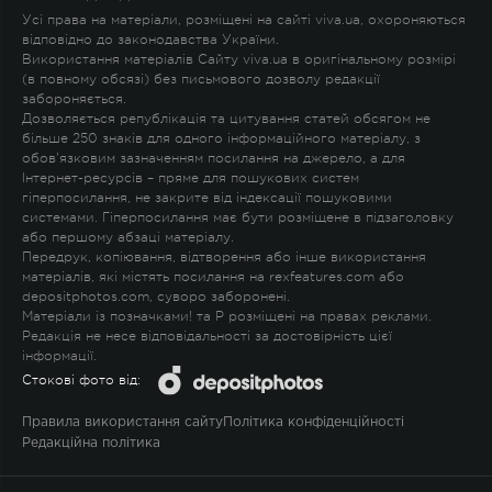
Усі права на матеріали, розміщені на сайті viva.ua, охороняються
відповідно до законодавства України.
Використання матеріалів Сайту viva.ua в оригінальному розмірі
(в повному обсязі) без письмового дозволу редакції
забороняється.
Дозволяється републікація та цитування статей обсягом не
більше 250 знаків для одного інформаційного матеріалу, з
обов'язковим зазначенням посилання на джерело, а для
Інтернет-ресурсів – пряме для пошукових систем
гіперпосилання, не закрите від індексації пошуковими
системами. Гіперпосилання має бути розміщене в підзаголовку
або першому абзаці матеріалу.
Передрук, копіювання, відтворення або інше використання
матеріалів, які містять посилання на rexfeatures.com або
depositphotos.com, суворо заборонені.
Матеріали із позначками
!
та
P
розміщені на правах реклами.
Редакція не несе відповідальності за достовірність цієї
інформації.
Стокові фото від:
Правила використання сайту
Політика конфіденційності
Редакційна політика