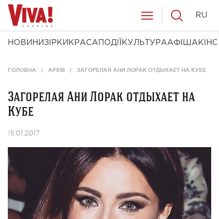
RU
НОВИНИ
ЗІРКИ
КРАСА
ПОДІЇ
КУЛЬТУРА
АФІША
КІНО
ГОЛОВНА
АРХІВ
ЗАГОРЕЛАЯ АНИ ЛОРАК ОТДЫХАЕТ НА КУБЕ
Загорелая Ани Лорак отдыхает на
Кубе
15.01.2017