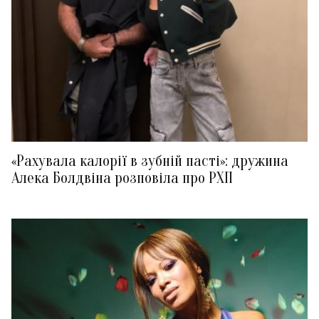
«Рахувала калорії в зубній пасті»: дружина
Алека Болдвіна розповіла про РХП