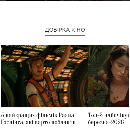
ДОБІРКА КІНО
5 найкращих фільмів Раяна
Топ-5 найочіку
Ґослінга, які варто побачити
березня-2026