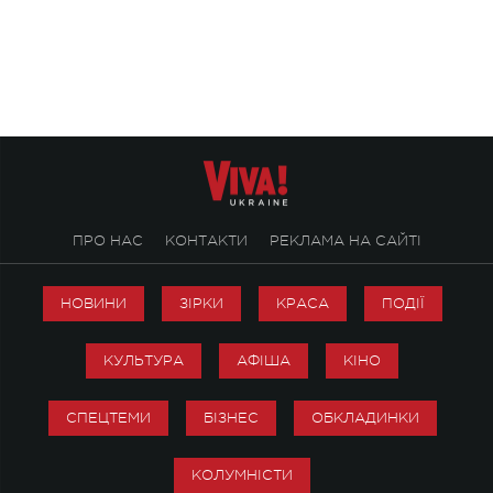
символічно названо майбутній концерт
stage відбудеться у
ALENA OMARGALIEVA.
ENIGMA VOICES' OR
ПРО НАС
КОНТАКТИ
РЕКЛАМА НА САЙТІ
НОВИНИ
ЗІРКИ
КРАСА
ПОДІЇ
КУЛЬТУРА
АФІША
КІНО
СПЕЦТЕМИ
БІЗНЕС
ОБКЛАДИНКИ
КОЛУМНІСТИ