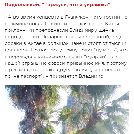
Подкопаевой: "Горжусь, что я украинка"
А во время концерта в Гуанчжоу – это третий по
величине после Пекина и Шанхая город Китая –
поклонники преподнесли Владимиру щенка
породы хаски. Подарок поистине дорогой, ведь
собаки в Китае в большой цене и стоят от тысячи
долларов! По паспорту псину зовут "цу минь", что
в переводе с китайского значит "мудрый". "Для
нашей страны не совсем привычное имя, поэтому
я решил дать собаке другую кличку и поменять
псине паспорт", – признается Владимир.