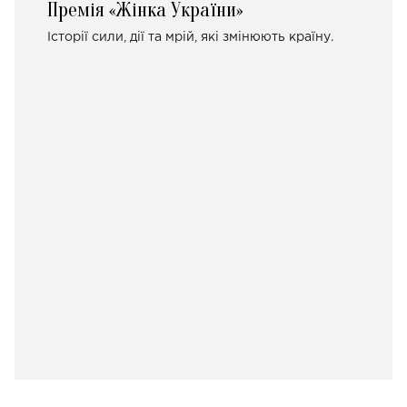
Премія «Жінка України»
Історії сили, дії та мрій, які змінюють країну.