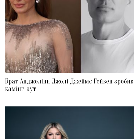
Брат Анджеліни Джолі Джеймс Гейвен зробив
камінг-аут