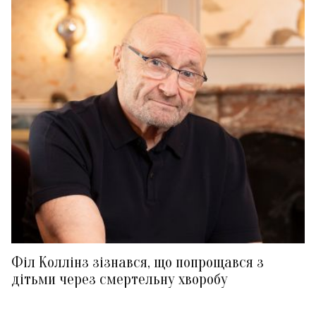
Філ Коллінз зізнався, що попрощався з
дітьми через смертельну хворобу