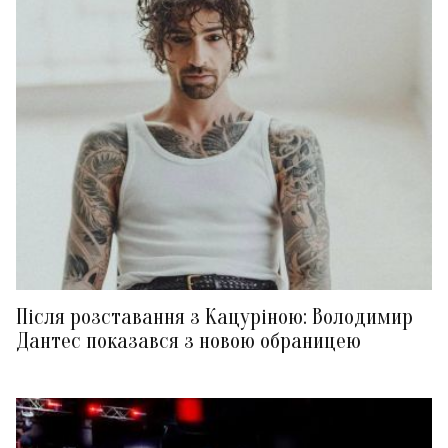
Після розставання з Кацуріною: Володимир
Дантес показався з новою обраницею