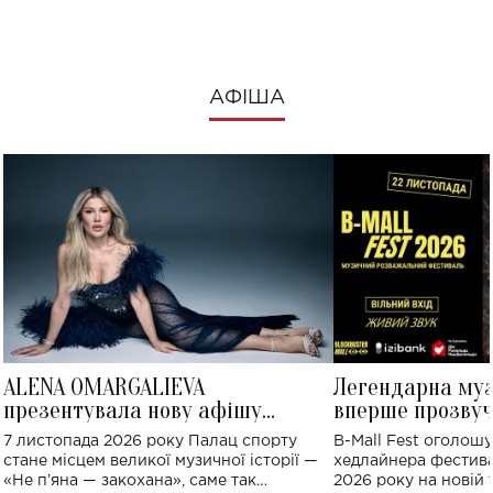
АФІША
ALENA OMARGALIEVA
Легендарна му
презентувала нову афішу
вперше прозвуч
великого концерту в Палаці
Україні: де від
7 листопада 2026 року Палац спорту
B-Mall Fest оголош
спорту
стане місцем великої музичної історії —
хедлайнера фестива
«Не пʼяна — закохана», саме так
2026 року на новій т