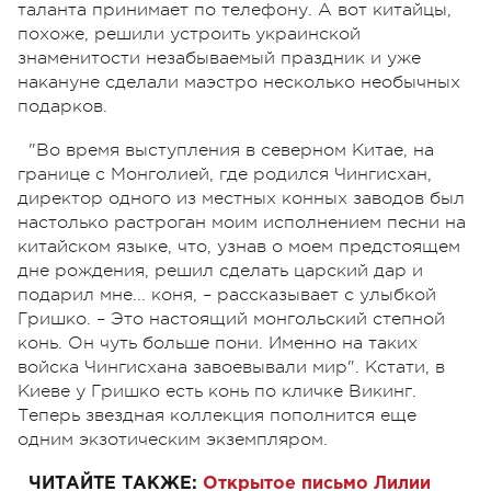
таланта принимает по телефону. А вот китайцы,
похоже, решили устроить украинской
знаменитости незабываемый праздник и уже
накануне сделали маэстро несколько необычных
подарков.
"Во время выступления в северном Китае, на
границе с Монголией, где родился Чингисхан,
директор одного из местных конных заводов был
настолько растроган моим исполнением песни на
китайском языке, что, узнав о моем предстоящем
дне рождения, решил сделать царский дар и
подарил мне... коня, – рассказывает с улыбкой
Гришко. – Это настоящий монгольский степной
конь. Он чуть больше пони. Именно на таких
войска Чингисхана завоевывали мир". Кстати, в
Киеве у Гришко есть конь по кличке Викинг.
Теперь звездная коллекция пополнится еще
одним экзотическим экземпляром.
ЧИТАЙТЕ ТАКЖЕ:
Открытое письмо Лилии