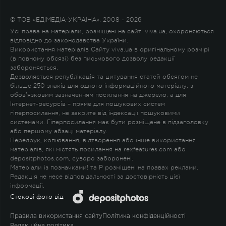
© ТОВ «ЕДІМЕДІА-УКРАЇНА», 2008 - 2026
Усі права на матеріали, розміщені на сайті viva.ua, охороняються
відповідно до законодавства України.
Використання матеріалів Сайту viva.ua в оригінальному розмірі
(в повному обсязі) без письмового дозволу редакції
забороняється.
Дозволяється републікація та цитування статей обсягом не
більше 250 знаків для одного інформаційного матеріалу, з
обов'язковим зазначенням посилання на джерело, а для
Інтернет-ресурсів – пряме для пошукових систем
гіперпосилання, не закрите від індексації пошуковими
системами. Гіперпосилання має бути розміщене в підзаголовку
або першому абзаці матеріалу.
Передрук, копіювання, відтворення або інше використання
матеріалів, які містять посилання на rexfeatures.com або
depositphotos.com, суворо заборонені.
Матеріали із позначками
!
та
P
розміщені на правах реклами.
Редакція не несе відповідальності за достовірність цієї
інформації.
Стокові фото від:
Правила використання сайту
Політика конфіденційності
Редакційна політика