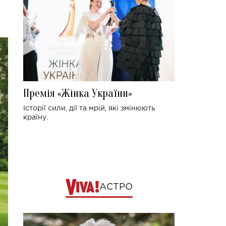
Премія «Жінка України»
Історії сили, дії та мрій, які змінюють
країну.
АСТРО