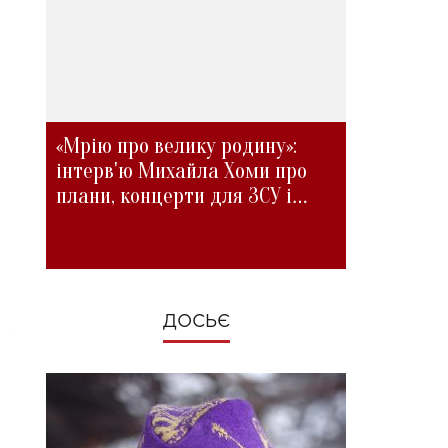
«Мрію про велику родину»:
інтерв'ю Михайла Хоми про
плани, концерти для ЗСУ і
зміни під час війни
ДОСЬЄ