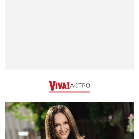
АСТРО