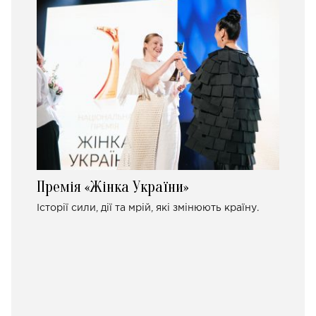
Премія «Жінка України»
Історії сили, дії та мрій, які змінюють країну.