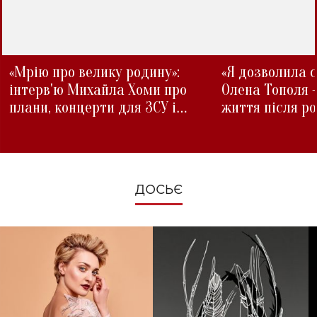
«Мрію про велику родину»:
«Я дозволила с
інтерв'ю Михайла Хоми про
Олена Тополя 
плани, концерти для ЗСУ і
життя після р
зміни під час війни
ДОСЬЄ