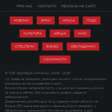
ПРО НАС
КОНТАКТИ
РЕКЛАМА НА САЙТІ
НОВИНИ
ЗІРКИ
КРАСА
ПОДІЇ
КУЛЬТУРА
АФІША
КІНО
СПЕЦТЕМИ
БІЗНЕС
ОБКЛАДИНКИ
КОЛУМНІСТИ
© ТОВ «ЕДІМЕДІА-УКРАЇНА», 2008 - 2026
Усі права на матеріали, розміщені на сайті viva.ua, охороняються
відповідно до законодавства України.
Використання матеріалів Сайту viva.ua в оригінальному розмірі
(в повному обсязі) без письмового дозволу редакції
забороняється.
Дозволяється републікація та цитування статей обсягом не
більше 250 знаків для одного інформаційного матеріалу, з
обов'язковим зазначенням посилання на джерело, а для