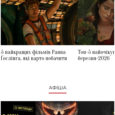
5 найкращих фільмів Раяна
Топ-5 найочіку
Ґослінга, які варто побачити
березня-2026
АФІША