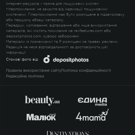
Інтернет-ресурсів – пряме для пошукових систем
гіперпосилання, не закрите від індексації пошуковими
системами. Гіперпосилання має бути розміщене в підзаголовку
або першому абзаці матеріалу.
Передрук, копіювання, відтворення або інше використання
матеріалів, які містять посилання на rexfeatures.com або
depositphotos.com, суворо заборонені.
Матеріали із позначками
!
та
P
розміщені на правах реклами.
Редакція не несе відповідальності за достовірність цієї
інформації.
Стокові фото від:
Правила використання сайту
Політика конфіденційності
Редакційна політика