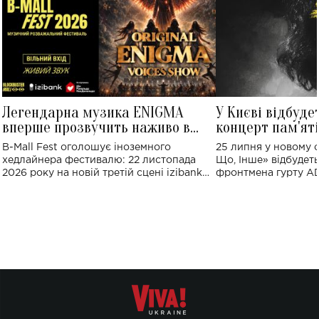
Легендарна музика ENIGMA
У Києві відбуде
вперше прозвучить наживо в
концерт пам'ят
Україні: де відбудеться концерт
Клименка: понад
B-Mall Fest оголошує іноземного
25 липня у новому o
виконають пісн
хедлайнера фестивалю: 22 листопада
Що, Інше» відбудеть
2026 року на новій третій сцені izibank
фронтмена гурту A
stage відбудеться українська прем'єра
Клименка. Це буде 
ENIGMA VOICES' ORIGINAL LIVE SHOW.
вечір, присвячений 
творчість стала си
справжньої любові д