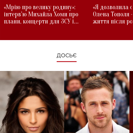
«Мрію про велику родину»:
«Я дозволила с
інтерв'ю Михайла Хоми про
Олена Тополя 
плани, концерти для ЗСУ і
життя після р
зміни під час війни
ДОСЬЄ