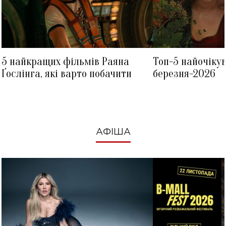
5 найкращих фільмів Раяна
Топ-5 найочіку
Ґослінга, які варто побачити
березня-2026
АФІША