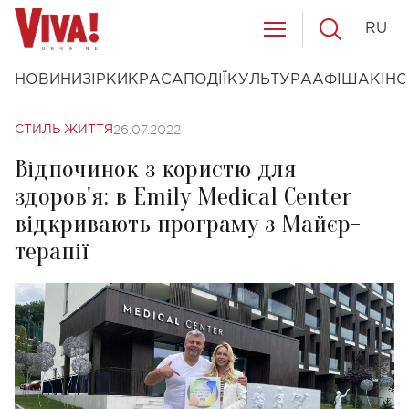
RU
НОВИНИ
ЗІРКИ
КРАСА
ПОДІЇ
КУЛЬТУРА
АФІША
КІНО
26.07.2022
СТИЛЬ ЖИТТЯ
Відпочинок з користю для
здоров'я: в Emily Medical Center
відкривають програму з Майєр-
терапії