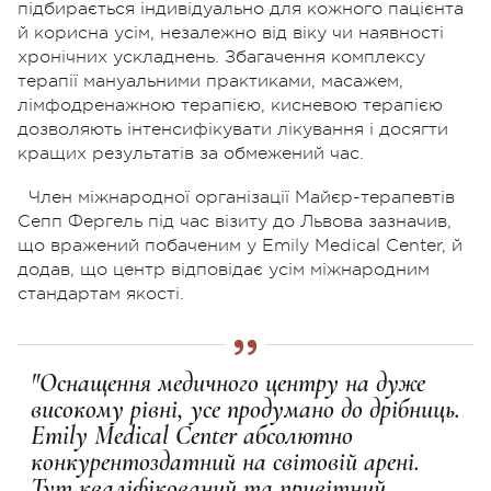
підбирається індивідуально для кожного пацієнта
й корисна усім, незалежно від віку чи наявності
хронічних ускладнень. Збагачення комплексу
терапії мануальними практиками, масажем,
лімфодренажною терапією, кисневою терапією
дозволяють інтенсифікувати лікування і досягти
кращих результатів за обмежений час.
Член міжнародної організації Майєр-терапевтів
Сепп Фергель під час візиту до Львова зазначив,
що вражений побаченим у Emily Medical Center, й
додав, що центр відповідає усім міжнародним
стандартам якості.
"Оснащення медичного центру на дуже
високому рівні, усе продумано до дрібниць.
Emily Medical Center абсолютно
конкурентоздатний на світовій арені.
Тут кваліфікований та привітний