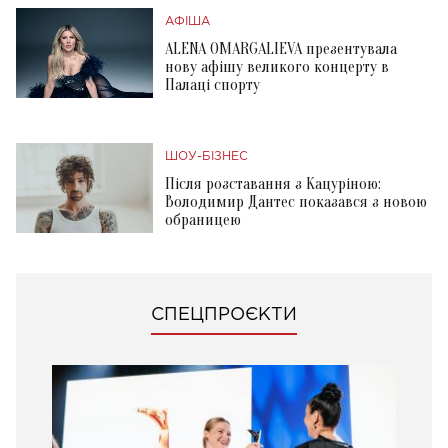
АФІША
ALENA OMARGALIEVA презентувала
нову афішу великого концерту в
Палаці спорту
ШОУ-БІЗНЕС
Після розставання з Кацуріною:
Володимир Дантес показався з новою
обраницею
СПЕЦПРОЄКТИ