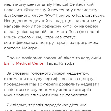
медичному центрі Emily Medical Center, який
належить бізнесмену й почесному президенту
футбольного клубу "Рух" Григорію Козловському.
Нещодавно медичний заклад, що знаходиться у
мальовничому природньому куточку на березі
озера у лісопарковій зоні міста Лева (до площі
Ринок усього 4 км), отримав статус
сертифікованого центру терапії за програмою
доктора Майєра.
Про це повідомив головний лікар та керуючий
Emily Medical Center
Тарас Кльофа.
За словами головного лікаря медцентру,
отримання статусу сертифікованого центру з
проведення Майєр-терапії дозволить надавати
пацієнтам якісну допомогу згідно критеріїв
міжнародної спільноти Майєр-терапевтів.
Як відомо, терапія передбачає дієтичне
харчування, яке спрямоване на підвищення