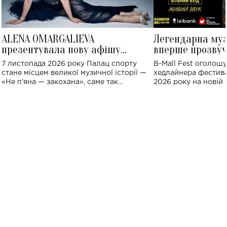
ALENA OMARGALIEVA
Легендарна му
презентувала нову афішу
вперше прозвуч
великого концерту в Палаці
Україні: де від
7 листопада 2026 року Палац спорту
B-Mall Fest оголош
спорту
стане місцем великої музичної історії —
хедлайнера фестива
«Не пʼяна — закохана», саме так
2026 року на новій т
символічно названо майбутній концерт
stage відбудеться у
ALENA OMARGALIEVA.
ENIGMA VOICES' OR