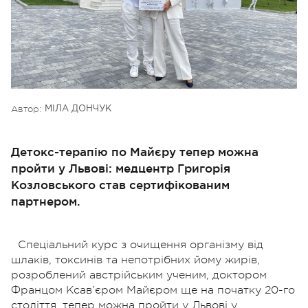
Автор:
МІЛА ДОНЧУК
Детокс-терапію по Майєру тепер можна
пройти у Львові: медцентр Григорія
Козловського став сертифікованим
партнером.
Спеціальний курс з очищення організму від
шлаків, токсинів та непотрібних йому жирів,
розроблений австрійським ученим, доктором
Францом Ксав’єром Майєром ще на початку 20-го
століття, тепер можна пройти у Львові у