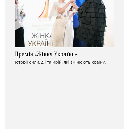
Премія «Жінка України»
Історії сили, дії та мрій, які змінюють країну.