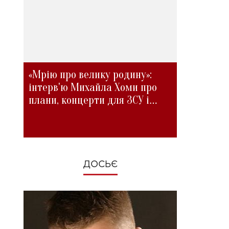
«Мрію про велику родину»:
інтерв'ю Михайла Хоми про
плани, концерти для ЗСУ і
зміни під час війни
ДОСЬЄ