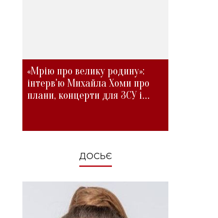
«Мрію про велику родину»:
інтерв'ю Михайла Хоми про
плани, концерти для ЗСУ і
зміни під час війни
ДОСЬЄ