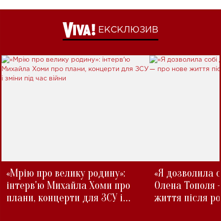
ЕКСКЛЮЗИВ
«Мрію про велику родину»:
«Я дозволила с
інтерв'ю Михайла Хоми про
Олена Тополя 
плани, концерти для ЗСУ і
життя після р
зміни під час війни