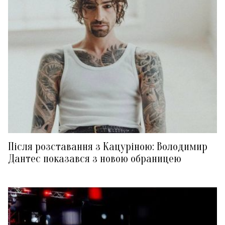
Після розставання з Кацуріною: Володимир
Дантес показався з новою обраницею