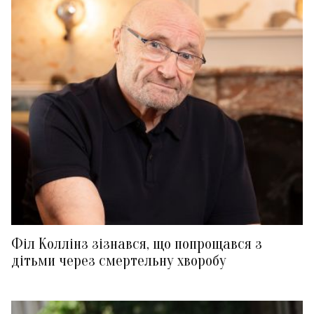
Філ Коллінз зізнався, що попрощався з
дітьми через смертельну хворобу