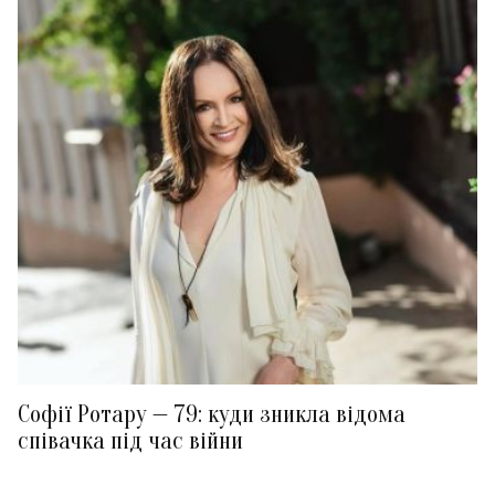
Софії Ротару — 79: куди зникла відома
співачка під час війни