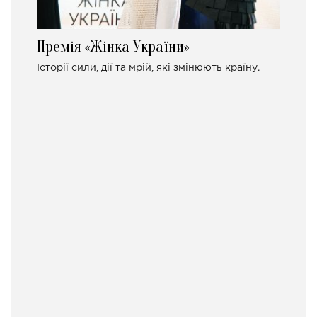
Премія «Жінка України»
Історії сили, дії та мрій, які змінюють країну.