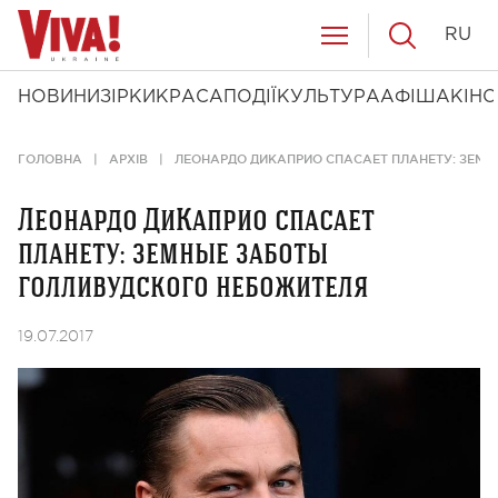
RU
НОВИНИ
ЗІРКИ
КРАСА
ПОДІЇ
КУЛЬТУРА
АФІША
КІНО
ГОЛОВНА
АРХІВ
ЛЕОНАРДО ДИКАПРИО СПАСАЕТ ПЛАНЕТУ: ЗЕМ
Леонардо ДиКаприо спасает
планету: земные заботы
голливудского небожителя
19.07.2017