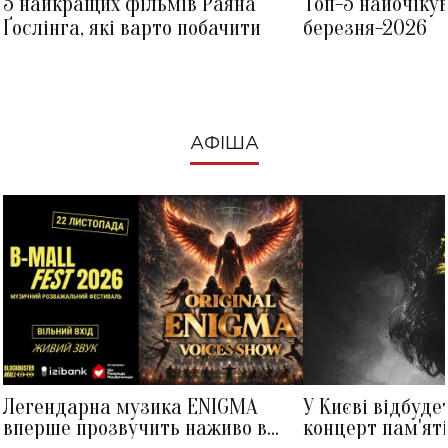
5 найкращих фільмів Раяна
Топ-5 найочіку
Ґослінга, які варто побачити
березня-2026
АФІША
Легендарна музика ENIGMA
У Києві відбуде
вперше прозвучить наживо в
концерт пам'ят