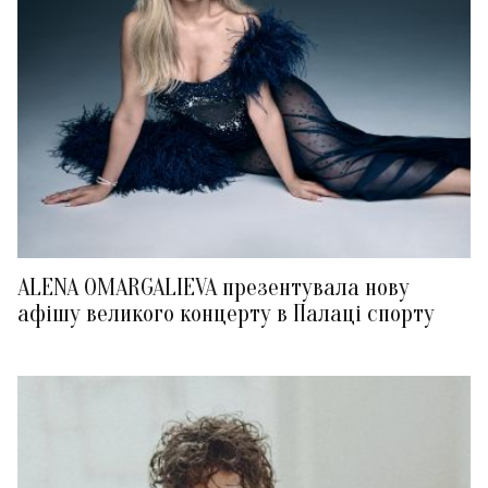
ALENA OMARGALIEVA презентувала нову
афішу великого концерту в Палаці спорту