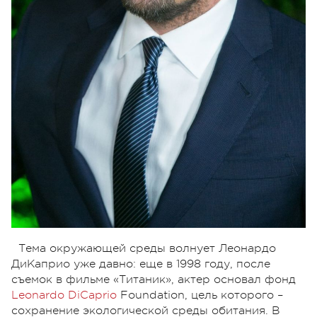
Тема окружающей среды волнует Леонардо
ДиКаприо уже давно: еще в 1998 году, после
съемок в фильме «Титаник», актер основал фонд
Leonardo DiCaprio
Foundation, цель которого –
сохранение экологической среды обитания. В