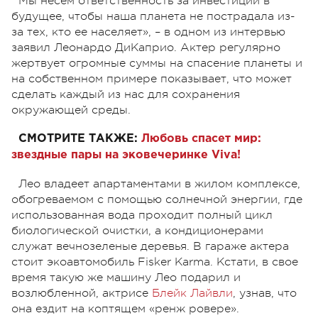
Мы несем ответственность за инвестиции в
будущее, чтобы наша планета не пострадала из-
за тех, кто ее населяет», – в одном из интервью
заявил Леонардо ДиКаприо. Актер регулярно
жертвует огромные суммы на спасение планеты и
на собственном примере показывает, что может
сделать каждый из нас для сохранения
окружающей среды.
СМОТРИТЕ ТАКЖЕ:
Любовь спасет мир:
звездные пары на эковечеринке Viva!
Лео владеет апартаментами в жилом комплексе,
обогреваемом с помощью солнечной энергии, где
использованная вода проходит полный цикл
биологической очистки, а кондиционерами
служат вечнозеленые деревья. В гараже актера
стоит экоавтомобиль Fisker Karma. Кстати, в свое
время такую же машину Лео подарил и
возлюбленной, актрисе
Блейк Лайвли
, узнав, что
она ездит на коптящем «ренж ровере».