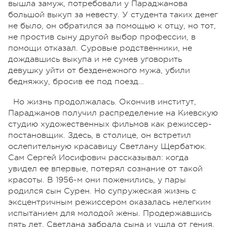
вышла замуж, потребовали у Параджанова
большой выкуп за невесту. У студента таких денег
не было, он обратился за помощью к отцу, но тот,
не простив сыну другой выбор профессии, в
помощи отказал. Суровые родственники, не
дождавшись выкупа и не сумев уговорить
девушку уйти от безденежного мужа, убили
бедняжку, бросив ее под поезд…
Но жизнь продолжалась. Окончив институт,
Параджанов получил распределение на Киевскую
студию художественных фильмов как режиссер-
постановщик. Здесь, в столице, он встретил
ослепительную красавицу Светлану Щербатюк.
Сам Сергей Иосифович рассказывал: когда
увидел ее впервые, потерял сознание от такой
красоты. В 1956-м они поженились, у пары
родился сын Сурен. Но супружеская жизнь с
эксцентричным режиссером оказалась нелегким
испытанием для молодой жены. Продержавшись
пять лет, Светлана забрала сына и ушла от гения.