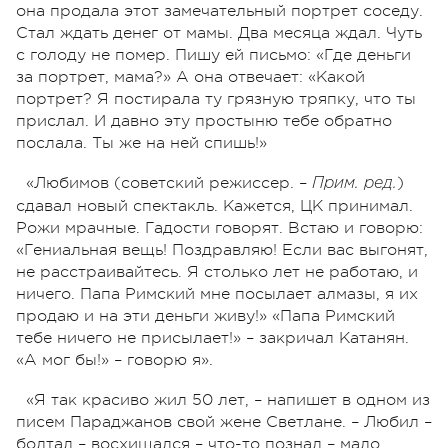
она продала этот замечательный портрет соседу.
Стал ждать денег от мамы. Два месяца ждал. Чуть
с голоду не помер. Пишу ей письмо: «Где деньги
за портрет, мама?» А она отвечает: «Какой
портрет? Я постирала ту грязную тряпку, что ты
прислал. И давно эту простыню тебе обратно
послала. Ты же на ней спишь!»
«Любимов (советский режиссер. –
)
Прим. ред.
сдавал новый спектакль. Кажется, ЦК принимал.
Рожи мрачные. Гадости говорят. Встаю и говорю:
«Гениальная вещь! Поздравляю! Если вас выгонят,
не расстраивайтесь. Я столько лет не работаю, и
ничего. Папа Римский мне посылает алмазы, я их
продаю и на эти деньги живу!» «Папа Римский
тебе ничего не присылает!» – закричал Катанян.
«А мог бы!» – говорю я».
«Я так красиво жил 50 лет, – напишет в одном из
писем Параджанов свой жене Светлане. – Любил –
болтал – восхищался – что-то познал – мало