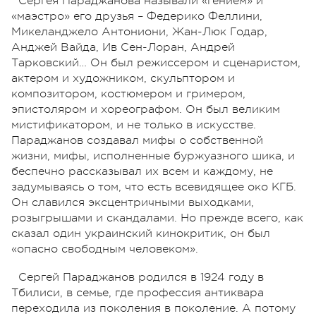
Сергея Параджанова называли «гением» и
«маэстро» его друзья – Федерико Феллини,
Микеланджело Антониони, Жан-Люк Годар,
Анджей Вайда, Ив Сен-Лоран, Андрей
Тарковский… Он был режиссером и сценаристом,
актером и художником, скульптором и
композитором, костюмером и гримером,
эпистоляром и хореографом. Он был великим
мистификатором, и не только в искусстве.
Параджанов создавал мифы о собственной
жизни, мифы, исполненные буржуазного шика, и
беспечно рассказывал их всем и каждому, не
задумываясь о том, что есть всевидящее око КГБ.
Он славился эксцентричными выходками,
розыгрышами и скандалами. Но прежде всего, как
сказал один украинский кинокритик, он был
«опасно свободным человеком».
Сергей Параджанов родился в 1924 году в
Тбилиси, в семье, где профессия антиквара
переходила из поколения в поколение. А потому