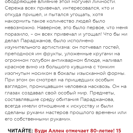
ободряющее влияние этой могучей личности.
Сережа всех привечал, интересовался, кто и
откуда пришел, и пытался угощать, хотя
накормить такое количество людей было
невозможно. Наверное, это было первое, что меня
поразило, – он всех привечал и угощал! Что бы ни
делал Параджанов, было исполнено
изумительного артистизма: он потчевал гостей,
преподнося им фрукты, уложенные кругами на
огромном голубом антикварном блюде, наливал
красное вино из большого кувшина с тонким
изогнутым носиком в бокалы изысканной формы.
При этом он смотрел на пришедших особым
взглядом, проницавшим человека насквозь. Он на
глазах создавал свой особый мир. Предметы,
составлявшие среду обитания Параджанова,
всегда имели отношение к искусству и были
сделаны руками мастеров прошлого времени или
его собственными руками».
ЧИТАЙТЕ:
Вуди Аллен отмечает 80-летие! 15