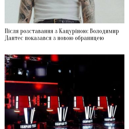
Після розставання з Кацуріною: Володимир
Дантес показався з новою обраницею