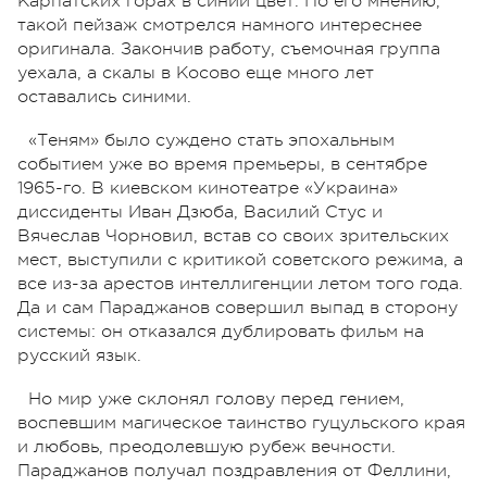
Карпатских горах в синий цвет. По его мнению,
такой пейзаж смотрелся намного интереснее
оригинала. Закончив работу, съемочная группа
уехала, а скалы в Косово еще много лет
оставались синими.
«Теням» было суждено стать эпохальным
событием уже во время премьеры, в сентябре
1965-го. В киевском кинотеатре «Украина»
диссиденты Иван Дзюба, Василий Стус и
Вячеслав Чорновил, встав со своих зрительских
мест, выступили с критикой советского режима, а
все из-за арестов интеллигенции летом того года.
Да и сам Параджанов совершил выпад в сторону
системы: он отказался дублировать фильм на
русский язык.
Но мир уже склонял голову перед гением,
воспевшим магическое таинство гуцульского края
и любовь, преодолевшую рубеж вечности.
Параджанов получал поздравления от Феллини,