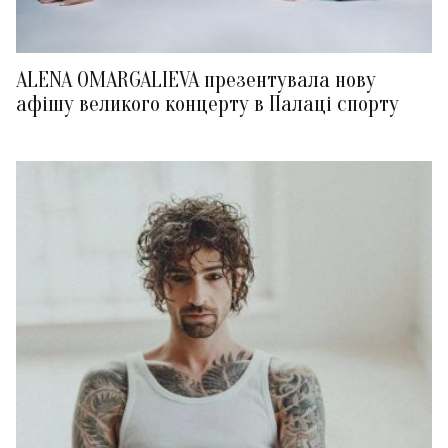
ALENA OMARGALIEVA презентувала нову
афішу великого концерту в Палаці спорту