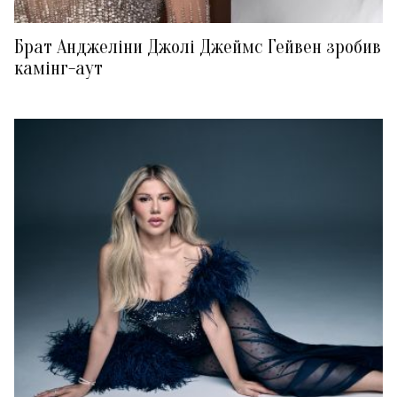
Брат Анджеліни Джолі Джеймс Гейвен зробив
камінг-аут