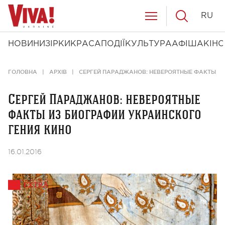
RU
НОВИНИ
ЗІРКИ
КРАСА
ПОДІЇ
КУЛЬТУРА
АФІША
КІНО
ГОЛОВНА
АРХІВ
СЕРГЕЙ ПАРАДЖАНОВ: НЕВЕРОЯТНЫЕ ФАКТЫ ИЗ
Сергей Параджанов: невероятные
факты из биографии украинского
гения кино
16.01.2016