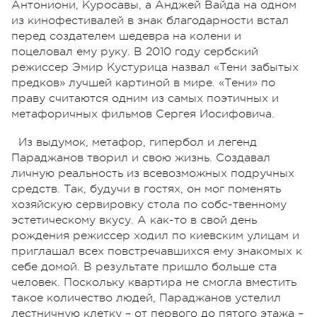
Антониони, Куросавы, а Анджей Вайда на одном
из кинофестивалей в знак благодарности встал
перед создателем шедевра на колени и
поцеловал ему руку. В 2010 году сербский
режиссер Эмир Кустурица назвал «Тени забытых
предков» лучшей картиной в мире. «Тени» по
праву считаются одним из самых поэтичных и
метафоричных фильмов Сергея Иосифовича.
Из выдумок, метафор, гипербол и легенд
Параджанов творил и свою жизнь. Создавал
личную реальность из всевозможных подручных
средств. Так, будучи в гостях, он мог поменять
хозяйскую сервировку стола по собс-твенному
эстетическому вкусу. А как-то в свой день
рождения режиссер ходил по киевским улицам и
приглашал всех повстречавшихся ему знакомых к
себе домой. В результате пришло больше ста
человек. Поскольку квартира не смогла вместить
такое количество людей, Параджанов устелил
лестничную клетку – от первого до пятого этажа –