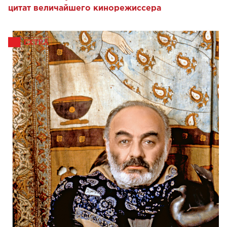
цитат величайшего кинорежиссера