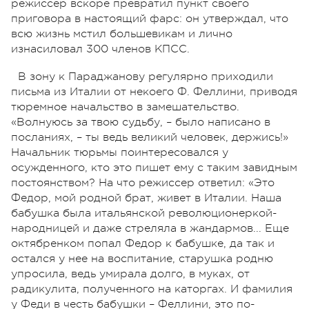
режиссер вскоре превратил пункт своего
приговора в настоящий фарс: он утверждал, что
всю жизнь мстил большевикам и лично
изнасиловал 300 членов КПСС.
В зону к Параджанову регулярно приходили
письма из Италии от некоего Ф. Феллини, приводя
тюремное начальство в замешательство.
«Волнуюсь за твою судьбу, – было написано в
посланиях, – ты ведь великий человек, держись!»
Начальник тюрьмы поинтересовался у
осужденного, кто это пишет ему с таким завидным
постоянством? На что режиссер ответил: «Это
Федор, мой родной брат, живет в Италии. Наша
бабушка была итальянской революционеркой-
народницей и даже стреляла в жандармов... Еще
октябренком попал Федор к бабушке, да так и
остался у нее на воспитание, старушка родню
упросила, ведь умирала долго, в муках, от
радикулита, полученного на каторгах. И фамилия
у Феди в честь бабушки – Феллини, это по-