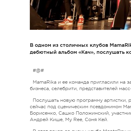
В одном из столичных клубов MamaRi
дебютный альбом «Кач», послушать к
#@#
MamaRika и ее команда пригласили на з
бизнеса, селебрити, представителей масс
Послушать новую программу артистки, 
сейчас под сценическим псевдонимом Mam
Борисенко, Сашко Положинский, участник
Андрей Кише, My Ree, Соня Кей.