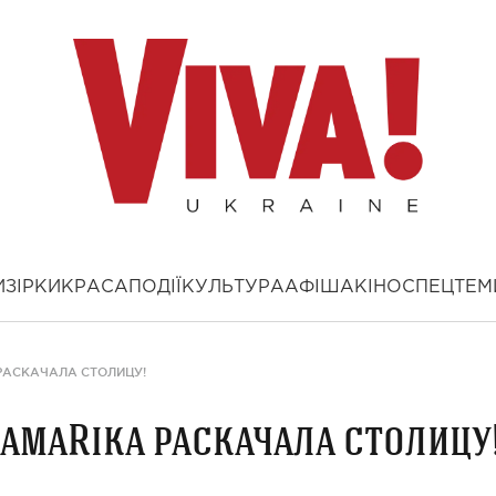
И
ЗІРКИ
КРАСА
ПОДІЇ
КУЛЬТУРА
АФІША
КІНО
СПЕЦТЕМ
 РАСКАЧАЛА СТОЛИЦУ!
MamaRika раскачала столицу