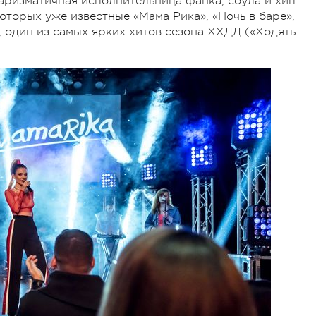
харизматичная исполнительница фанка, соула и хип-
оторых уже известные «Мама Рика», «Ночь в баре»,
я, один из самых ярких хитов сезона ХХДД («Ходять