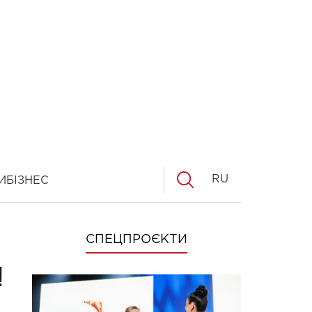
RU
И
БІЗНЕС
СПЕЦПРОЄКТИ
!