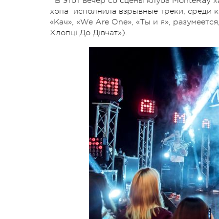
В этот вечер со сцены клуба MonteRay 
хопа исполнила взрывные треки, среди к
«Кач», «We Are One», «Ты и я», разумеетс
Хлопці До Дівчат»).