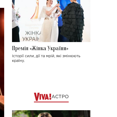
Премія «Жінка України»
Історії сили, дії та мрій, які змінюють
країну.
АСТРО