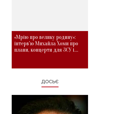
«Мрію про велику родину»:
інтерв'ю Михайла Хоми про
плани, концерти для ЗСУ і
зміни під час війни
ДОСЬЄ