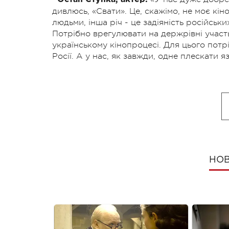
дивлюсь, «Свати». Це, скажімо, не моє кі
людьми, інша річ - це задіяність російських
Потрібно врегулювати на держрівні участь
українському кінопроцесі. Для цього потрі
Росії. А у нас, як завжди, одне плескати я
НОВ