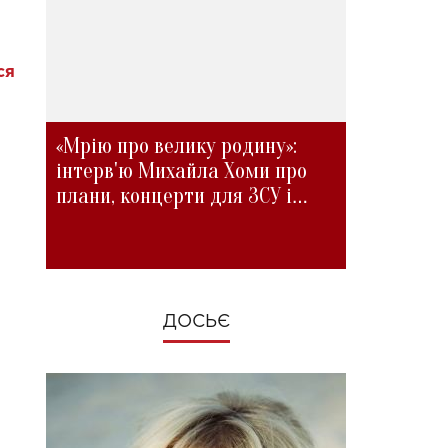
ся
«Мрію про велику родину»:
інтерв'ю Михайла Хоми про
плани, концерти для ЗСУ і
зміни під час війни
ДОСЬЄ