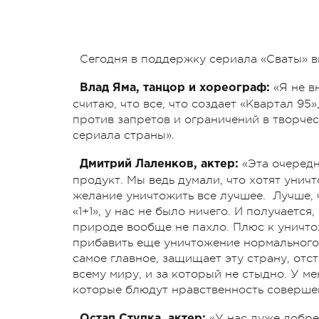
Сегодня в поддержку сериала «Сваты» в
«Я не в
Влад Яма, танцор и хореограф:
считаю, что все, что создает «Квартал 9
против запретов и ограничений в творчест
сериала страны».
«Эта очеред
Дмитрий Лаленков, актер:
продукт. Мы ведь думали, что хотят уничт
желание уничтожить все лучшее. Лучше, 
«1+1», у нас не было ничего. И получается
природе вообще не пахло. Плюс к уничто
прибавить еще уничтожение нормального т
самое главное, защищает эту страну, отст
всему миру, и за который не стыдно. У 
которые блюдут нравственность соверше
«У нас дуже добре 
Остап Ступка, актер: