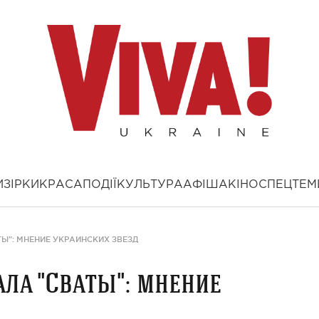
И
ЗІРКИ
КРАСА
ПОДІЇ
КУЛЬТУРА
АФІША
КІНО
СПЕЦТЕМ
Ы": МНЕНИЕ УКРАИНСКИХ ЗВЕЗД
ла "Сваты": мнение