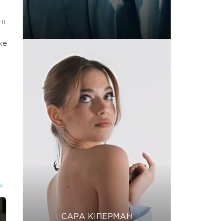
і.
же
САРА КІПЕРМАН