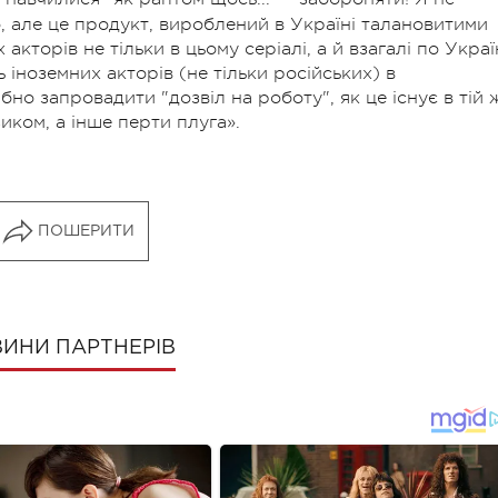
но, але це продукт, вироблений в Україні талановитими
 акторів не тільки в цьому серіалі, а й взагалі по Україн
 іноземних акторів (не тільки російських) в
бно запровадити "дозвіл на роботу", як це існує в тій 
зиком, а інше перти плуга».
ПОШЕРИТИ
ИНИ ПАРТНЕРІВ