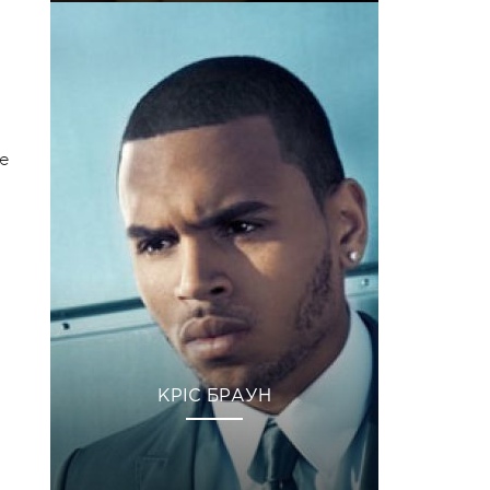
е
КРІС БРАУН