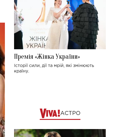
Премія «Жінка України»
Історії сили, дії та мрій, які змінюють
країну.
АСТРО