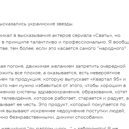
ысказались украинские звезды.
никал в высказывания актеров сериала «Сваты», но
5», в принципе талантливо и профессионально. Я вообщ
ве, тем более, если это касается самого "народного"
ная погоня, движимая желанием запретить очередной
ожить все плохое, а оказывается, есть невероятное
чем та продукция, которую выпускает «Квартал 95» и
, что нам нужно избавиться от этого, чтобы хорошим в
жению системы здравоохранения, образования, хотят
елевидения, которое работает, старается и радует, а
аивает ее честь. Это продукт, который покупается по
меня вызывают искреннее недоумение поступки людей,
нно безнравственными, дикими способами».
навчилися "як раптом щось...'' – забороняти! Я не