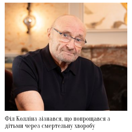
Філ Коллінз зізнався, що попрощався з
дітьми через смертельну хворобу