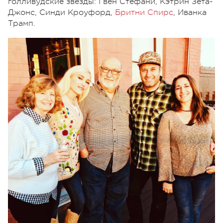
голливудские звезды: Гвен Стефани, Кэтрин Зета-
Джонс, Синди Кроуфорд,
Бритни Спирс
, Иванка
Трамп.