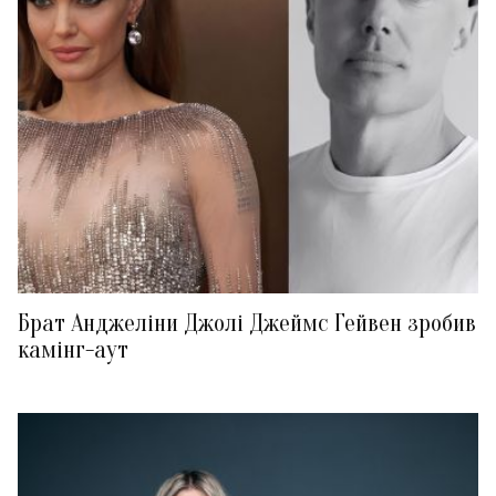
Брат Анджеліни Джолі Джеймс Гейвен зробив
камінг-аут