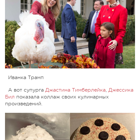
Иванка Трамп
А вот супурга
Джастина Тимберлейка
,
Джессика
Бил
показала коллаж своих кулинарных
произведений.