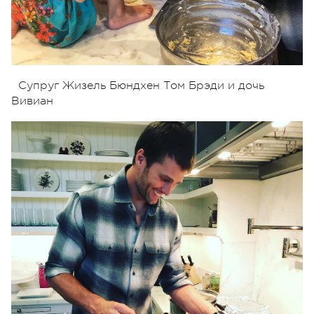
Супруг Жизель Бюндхен Том Брэди и дочь
Вивиан