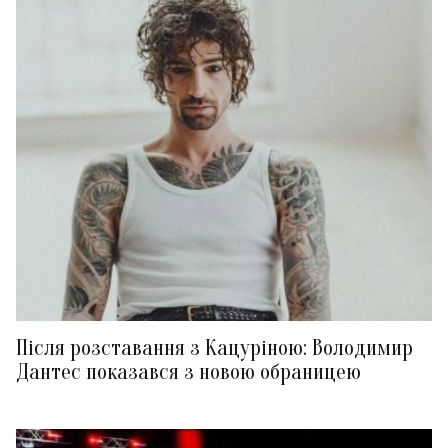
Після розставання з Кацуріною: Володимир
Дантес показався з новою обраницею