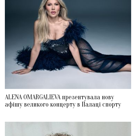
ALENA OMARGALIEVA презентувала нову
афішу великого концерту в Палаці спорту