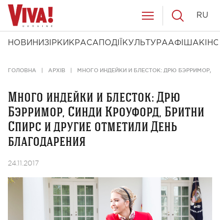
RU
НОВИНИ
ЗІРКИ
КРАСА
ПОДІЇ
КУЛЬТУРА
АФІША
КІНО
ГОЛОВНА
АРХІВ
МНОГО ИНДЕЙКИ И БЛЕСТОК: ДРЮ БЭРРИМОР, С
Много индейки и блесток: Дрю
Бэрримор, Синди Кроуфорд, Бритни
Спирс и другие отметили День
благодарения
24.11.2017