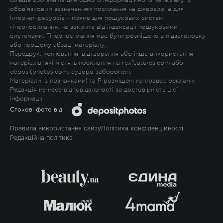
обов'язковим зазначенням посилання на джерело, а для
Інтернет-ресурсів – пряме для пошукових систем
гіперпосилання, не закрите від індексації пошуковими
системами. Гіперпосилання має бути розміщене в підзаголовку
або першому абзаці матеріалу.
Передрук, копіювання, відтворення або інше використання
матеріалів, які містять посилання на rexfeatures.com або
depositphotos.com, суворо заборонені.
Матеріали із позначками
!
та
P
розміщені на правах реклами.
Редакція не несе відповідальності за достовірність цієї
інформації.
Стокові фото від:
Правила використання сайту
Політика конфіденційності
Редакційна політика