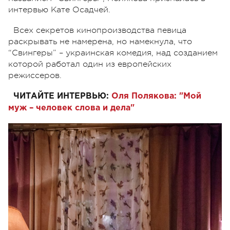
интервью Кате Осадчей.
Всех секретов кинопроизводства певица
раскрывать не намерена, но намекнула, что
“Свингеры” – украинская комедия, над созданием
которой работал один из европейских
режиссеров.
ЧИТАЙТЕ ИНТЕРВЬЮ:
Оля Полякова: "Мой
муж – человек слова и дела"