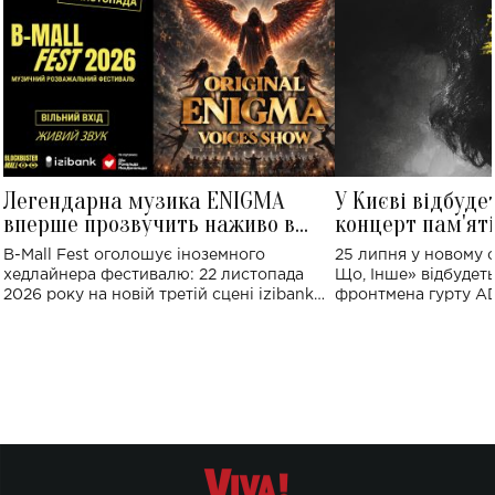
Легендарна музика ENIGMA
У Києві відбуде
вперше прозвучить наживо в
концерт пам'ят
Україні: де відбудеться концерт
Клименка: понад
B-Mall Fest оголошує іноземного
25 липня у новому o
виконають пісн
хедлайнера фестивалю: 22 листопада
Що, Інше» відбудеть
2026 року на новій третій сцені izibank
фронтмена гурту A
stage відбудеться українська прем'єра
Клименка. Це буде 
ENIGMA VOICES' ORIGINAL LIVE SHOW.
вечір, присвячений 
творчість стала си
справжньої любові д