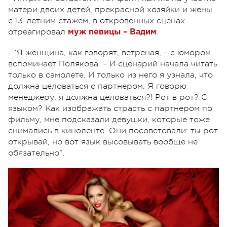
матери двоих детей, прекрасной хозяйки и жены
с 13-летним стажем, в откровенных сценах
отреагировал
.
муж певицы – Вадим
“Я женщина, как говорят, ветреная, – с юмором
вспоминает Полякова. – И сценарий начала читать
только в самолете. И только из него я узнала, что
должна целоваться с партнером. Я говорю
менеджеру: я должна целоваться?! Рот в рот? С
языком? Как изображать страсть с партнером по
фильму, мне подсказали девушки, которые тоже
снимались в киноленте. Они посоветовали: ты рот
открывай, но вот язык высовывать вообще не
обязательно”.