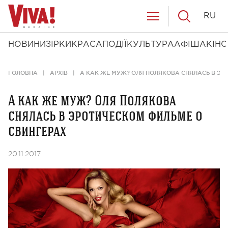
RU
НОВИНИ
ЗІРКИ
КРАСА
ПОДІЇ
КУЛЬТУРА
АФІША
КІНО
ГОЛОВНА
АРХІВ
А КАК ЖЕ МУЖ? ОЛЯ ПОЛЯКОВА СНЯЛАСЬ В ЭР
А как же муж? Оля Полякова
снялась в эротическом фильме о
свингерах
20.11.2017