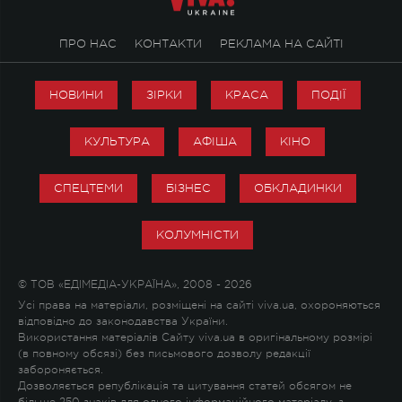
ПРО НАС
КОНТАКТИ
РЕКЛАМА НА САЙТІ
НОВИНИ
ЗІРКИ
КРАСА
ПОДІЇ
КУЛЬТУРА
АФІША
КІНО
СПЕЦТЕМИ
БІЗНЕС
ОБКЛАДИНКИ
КОЛУМНІСТИ
© ТОВ «ЕДІМЕДІА-УКРАЇНА», 2008 - 2026
Усі права на матеріали, розміщені на сайті viva.ua, охороняються
відповідно до законодавства України.
Використання матеріалів Сайту viva.ua в оригінальному розмірі
(в повному обсязі) без письмового дозволу редакції
забороняється.
Дозволяється републікація та цитування статей обсягом не
більше 250 знаків для одного інформаційного матеріалу, з