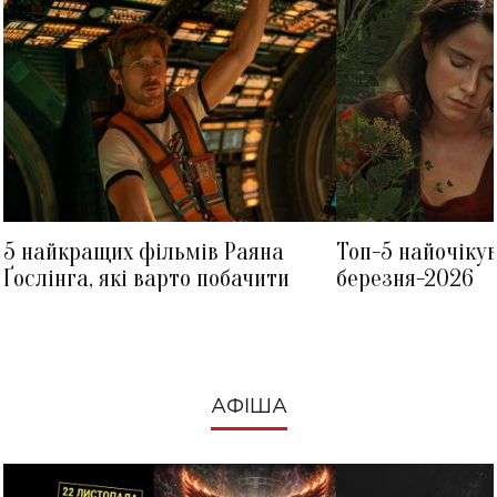
5 найкращих фільмів Раяна
Топ-5 найочіку
Ґослінга, які варто побачити
березня-2026
АФІША