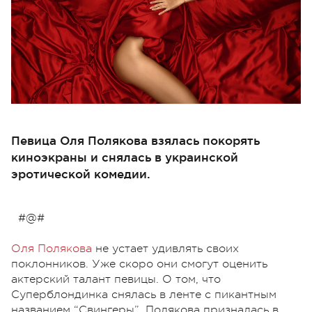
Певица Оля Полякова взялась покорять
киноэкраны и снялась в украинской
эротической комедии.
#@#
Оля Полякова
не устает удивлять своих
поклонников. Уже скоро они смогут оценить
актерский талант певицы. О том, что
Суперблондинка снялась в ленте с пикантным
названием “Свингеры”, Полякова призналась в