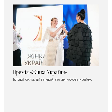
Премія «Жінка України»
Історії сили, дії та мрій, які змінюють країну.