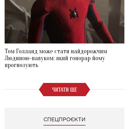
Том Голланд може стати найдорожчим
Людиною-павуком: який гонорар йому
прогнозують
ЧИТАТИ ЩЕ
СПЕЦПРОЄКТИ