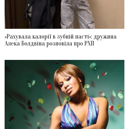
«Рахувала калорії в зубній пасті»: дружина
Алека Болдвіна розповіла про РХП