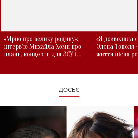
«Мрію про велику родину»:
«Я дозволила с
інтерв'ю Михайла Хоми про
Олена Тополя 
плани, концерти для ЗСУ і
життя після р
зміни під час війни
ДОСЬЄ