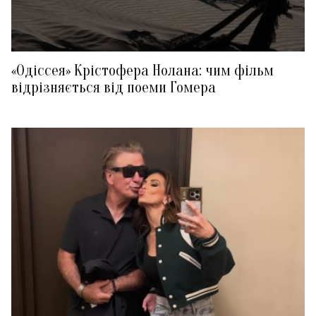
«Одіссея» Крістофера Нолана: чим фільм
відрізняється від поеми Гомера