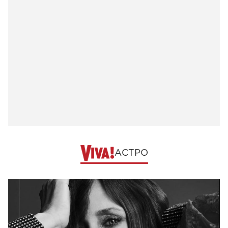
АСТРО