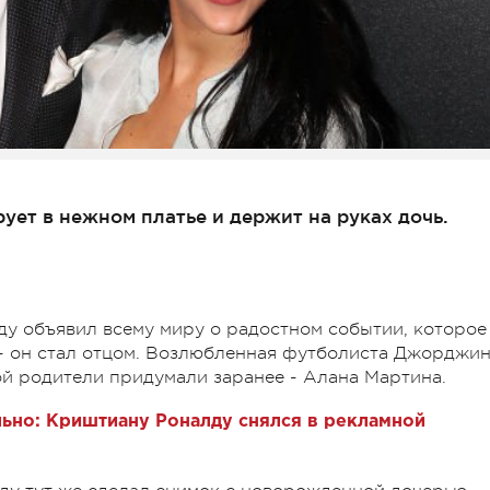
ет в нежном платье и держит на руках дочь.
у объявил всему миру о радостном событии, которое
з - он стал отцом. Возлюбленная футболиста Джорджи
ой родители придумали заранее - Алана Мартина.
льно: Криштиану Роналду снялся в рекламной