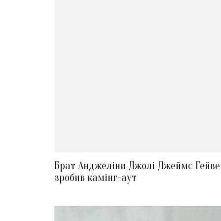
Брат Анджеліни Джолі Джеймс Гейве
зробив камінг-аут