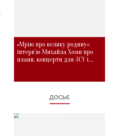
с
«Мрію про велику родину»:
інтерв'ю Михайла Хоми про
плани, концерти для ЗСУ і
зміни під час війни
ДОСЬЄ