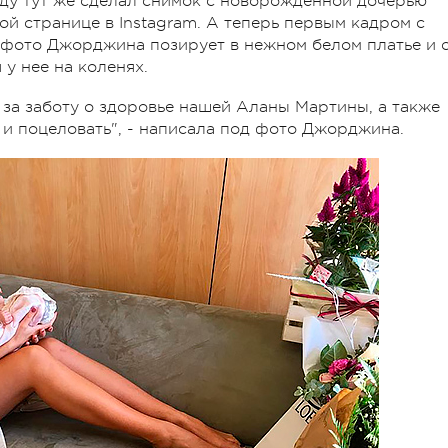
лду тут же сделал снимок с новорожденной дочерью
ой странице в Instagram. А теперь первым кадром с
 фото Джорджина позирует в нежном белом платье и 
 у нее на коленях.
 за заботу о здоровье нашей Аланы Мартины, а также
ь и поцеловать", - написала под фото Джорджина.