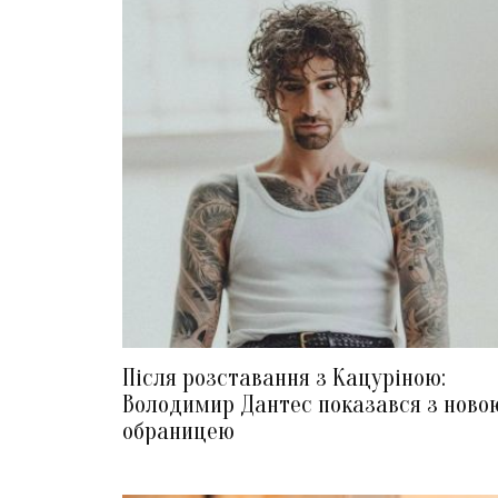
Після розставання з Кацуріною:
Володимир Дантес показався з ново
обраницею