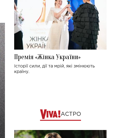
Премія «Жінка України»
Історії сили, дії та мрій, які змінюють
країну.
АСТРО