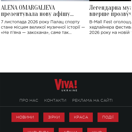
ALENA OMARGALIEVA
Легендарна му
презентувала нову афішу
вперше прозвуч
великого концерту в Палаці
Україні: де від
7 листопада 2026 року Палац спорту
B-Mall Fest оголош
спорту
стане місцем великої музичної історії —
хедлайнера фестива
«Не пʼяна — закохана», саме так
2026 року на новій т
символічно названо майбутній концерт
stage відбудеться у
ALENA OMARGALIEVA.
ENIGMA VOICES' OR
ПРО НАС
КОНТАКТИ
РЕКЛАМА НА САЙТІ
НОВИНИ
ЗІРКИ
КРАСА
ПОДІЇ