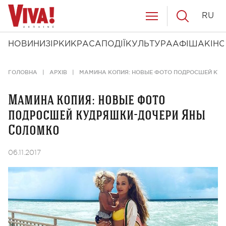
RU
НОВИНИ
ЗІРКИ
КРАСА
ПОДІЇ
КУЛЬТУРА
АФІША
КІНО
ГОЛОВНА
АРХІВ
МАМИНА КОПИЯ: НОВЫЕ ФОТО ПОДРОСШЕЙ КУ
Мамина копия: новые фото
подросшей кудряшки-дочери Яны
Соломко
06.11.2017