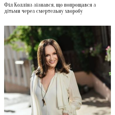
Філ Коллінз зізнався, що попрощався з
дітьми через смертельну хворобу