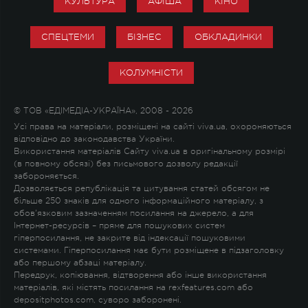
КУЛЬТУРА
АФІША
КІНО
СПЕЦТЕМИ
БІЗНЕС
ОБКЛАДИНКИ
КОЛУМНІСТИ
© ТОВ «ЕДІМЕДІА-УКРАЇНА», 2008 - 2026
Усі права на матеріали, розміщені на сайті viva.ua, охороняються
відповідно до законодавства України.
Використання матеріалів Сайту viva.ua в оригінальному розмірі
(в повному обсязі) без письмового дозволу редакції
забороняється.
Дозволяється републікація та цитування статей обсягом не
більше 250 знаків для одного інформаційного матеріалу, з
обов'язковим зазначенням посилання на джерело, а для
Інтернет-ресурсів – пряме для пошукових систем
гіперпосилання, не закрите від індексації пошуковими
системами. Гіперпосилання має бути розміщене в підзаголовку
або першому абзаці матеріалу.
Передрук, копіювання, відтворення або інше використання
матеріалів, які містять посилання на rexfeatures.com або
depositphotos.com, суворо заборонені.