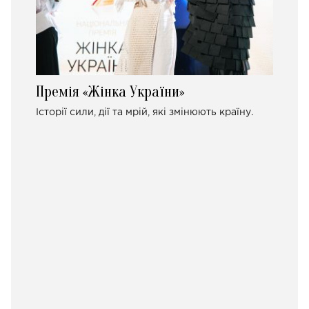
Премія «Жінка України»
Історії сили, дії та мрій, які змінюють країну.