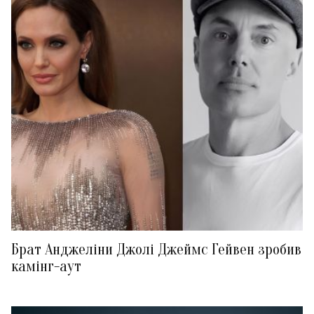
Брат Анджеліни Джолі Джеймс Гейвен зробив
камінг-аут