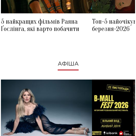
5 найкращих фільмів Раяна
Топ-5 найочіку
Ґослінга, які варто побачити
березня-2026
АФІША