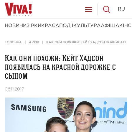
RU
НОВИНИ
ЗІРКИ
КРАСА
ПОДІЇ
КУЛЬТУРА
АФІША
КІНО
ГОЛОВНА
АРХІВ
КАК ОНИ ПОХОЖИ: КЕЙТ ХАДСОН ПОЯВИЛАСЬ Н
Как они похожи: Кейт Хадсон
появилась на красной дорожке с
сыном
06.11.2017