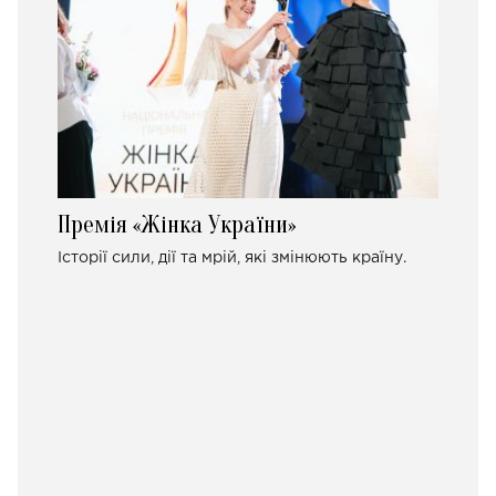
Премія «Жінка України»
Історії сили, дії та мрій, які змінюють країну.