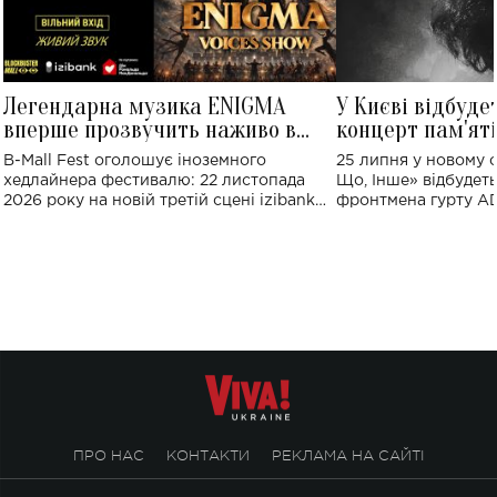
Легендарна музика ENIGMA
У Києві відбуде
вперше прозвучить наживо в
концерт пам'ят
Україні: де відбудеться концерт
Клименка: понад
B-Mall Fest оголошує іноземного
25 липня у новому o
виконають пісн
хедлайнера фестивалю: 22 листопада
Що, Інше» відбудеть
2026 року на новій третій сцені izibank
фронтмена гурту A
stage відбудеться українська прем'єра
Клименка. Це буде 
ENIGMA VOICES' ORIGINAL LIVE SHOW.
вечір, присвячений 
творчість стала си
справжньої любові д
ПРО НАС
КОНТАКТИ
РЕКЛАМА НА САЙТІ