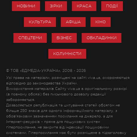
НОВИНИ
ЗІРКИ
КРАСА
ПОДІЇ
КУЛЬТУРА
АФІША
КІНО
СПЕЦТЕМИ
БІЗНЕС
ОБКЛАДИНКИ
КОЛУМНІСТИ
© ТОВ «ЕДІМЕДІА-УКРАЇНА», 2008 - 2026
Усі права на матеріали, розміщені на сайті viva.ua, охороняються
відповідно до законодавства України.
Використання матеріалів Сайту viva.ua в оригінальному розмірі
(в повному обсязі) без письмового дозволу редакції
забороняється.
Дозволяється републікація та цитування статей обсягом не
більше 250 знаків для одного інформаційного матеріалу, з
обов'язковим зазначенням посилання на джерело, а для
Інтернет-ресурсів – пряме для пошукових систем
гіперпосилання, не закрите від індексації пошуковими
системами. Гіперпосилання має бути розміщене в підзаголовку