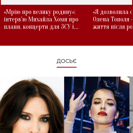
«Мрію про велику родину»:
«Я дозволила с
інтерв'ю Михайла Хоми про
Олена Тополя 
плани, концерти для ЗСУ і
життя після р
зміни під час війни
ДОСЬЄ