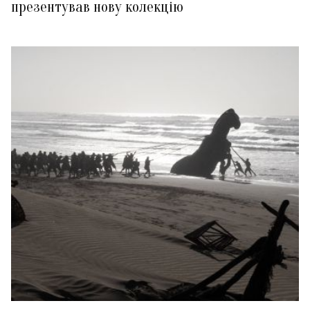
презентував нову колекцію