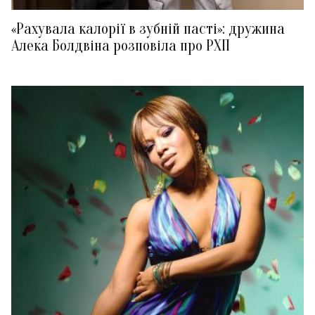
«Рахувала калорії в зубній пасті»: дружина
Алека Болдвіна розповіла про РХП