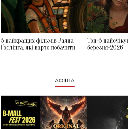
5 найкращих фільмів Раяна
Топ-5 найочіку
Ґослінга, які варто побачити
березня-2026
АФІША