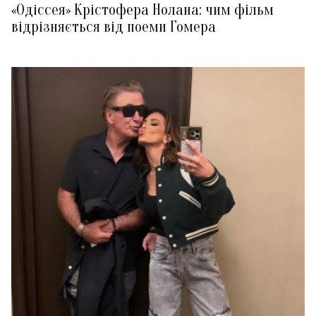
«Одіссея» Крістофера Нолана: чим фільм
відрізняється від поеми Гомера