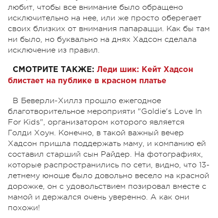
любит, чтобы все внимание было обращено
исключительно на нее, или же просто оберегает
своих близких от внимания папарацци. Как бы там
ни было, но буквально на днях Хадсон сделала
исключение из правил.
СМОТРИТЕ ТАКЖЕ:
Леди шик: Кейт Хадсон
блистает на публике в красном платье
В Беверли-Хиллз прошло ежегодное
благотворительное мероприяти "Goldie's Love In
For Kids", организатором которого является
Голди Хоун. Конечно, в такой важный вечер
Хадсон пришла поддержать маму, и компанию ей
составил старший сын Райдер. На фотографиях,
которые распространились по сети, видно, что 13-
летнему юноше было довольно весело на красной
дорожке, он с удовольствием позировал вместе с
мамой и держался очень уверенно. А как они
похожи!