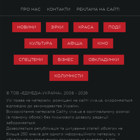
ПРО НАС
КОНТАКТИ
РЕКЛАМА НА САЙТІ
НОВИНИ
ЗІРКИ
КРАСА
ПОДІЇ
КУЛЬТУРА
АФІША
КІНО
СПЕЦТЕМИ
БІЗНЕС
ОБКЛАДИНКИ
КОЛУМНІСТИ
© ТОВ «ЕДІМЕДІА-УКРАЇНА», 2008 - 2026
Усі права на матеріали, розміщені на сайті viva.ua, охороняються
відповідно до законодавства України.
Використання матеріалів Сайту viva.ua в оригінальному розмірі
(в повному обсязі) без письмового дозволу редакції
забороняється.
Дозволяється републікація та цитування статей обсягом не
більше 250 знаків для одного інформаційного матеріалу, з
обов'язковим зазначенням посилання на джерело, а для