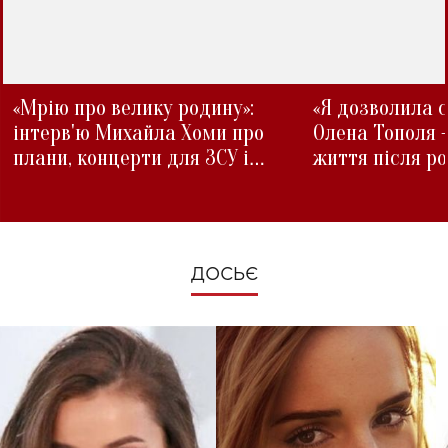
«Мрію про велику родину»:
«Я дозволила с
інтерв'ю Михайла Хоми про
Олена Тополя 
плани, концерти для ЗСУ і
життя після р
зміни під час війни
ДОСЬЄ