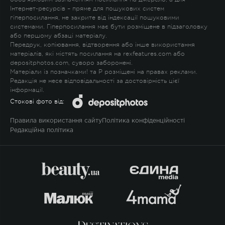
Інтернет-ресурсів – пряме для пошукових систем
гіперпосилання, не закрите від індексації пошуковими
системами. Гіперпосилання має бути розміщене в підзаголовку
або першому абзаці матеріалу.
Передрук, копіювання, відтворення або інше використання
матеріалів, які містять посилання на rexfeatures.com або
depositphotos.com, суворо заборонені.
Матеріали із позначками
!
та
P
розміщені на правах реклами.
Редакція не несе відповідальності за достовірність цієї
інформації.
Стокові фото від:
Правила використання сайту
Політика конфіденційності
Редакційна політика