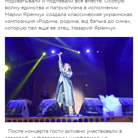
подхватывали и подпевали все вместе. Особую
волну единства и патриотизма в исполнении
Марии Яремчук создала классическая украинская
композиция «Родина, родина, від батька до сина»,
которую пел еще ее отец, Назарий Яремчук.
После концерта гости активно участвовали в