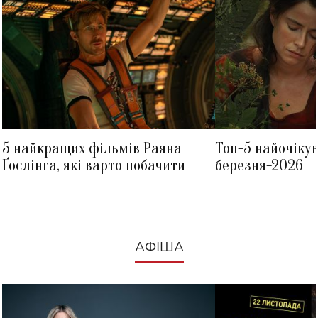
5 найкращих фільмів Раяна
Топ-5 найочіку
Ґослінга, які варто побачити
березня-2026
АФІША