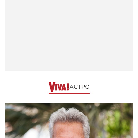
АСТРО