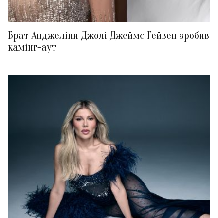
Брат Анджеліни Джолі Джеймс Гейвен зробив
камінг-аут