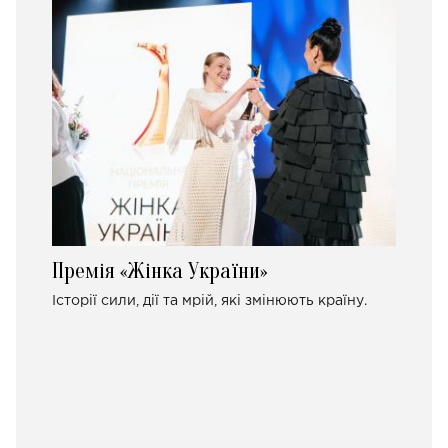
Премія «Жінка України»
Історії сили, дії та мрій, які змінюють країну.