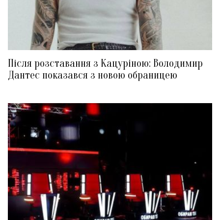
Після розставання з Кацуріною: Володимир
Дантес показався з новою обраницею