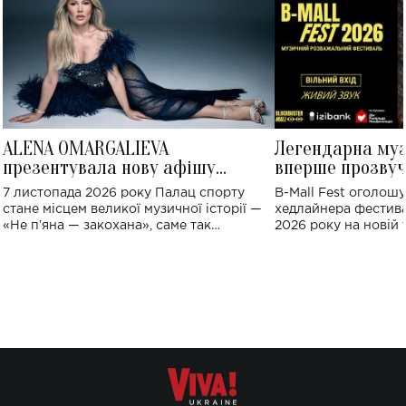
ALENA OMARGALIEVA
Легендарна му
презентувала нову афішу
вперше прозвуч
великого концерту в Палаці
Україні: де від
7 листопада 2026 року Палац спорту
B-Mall Fest оголош
спорту
стане місцем великої музичної історії —
хедлайнера фестива
«Не пʼяна — закохана», саме так
2026 року на новій т
символічно названо майбутній концерт
stage відбудеться у
ALENA OMARGALIEVA.
ENIGMA VOICES' OR