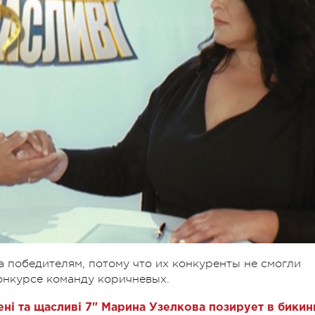
 победителям, потому что их конкуренты не смогли
конкурсе команду коричневых.
ні та щасливі 7" Марина Узелкова позирует в бикин