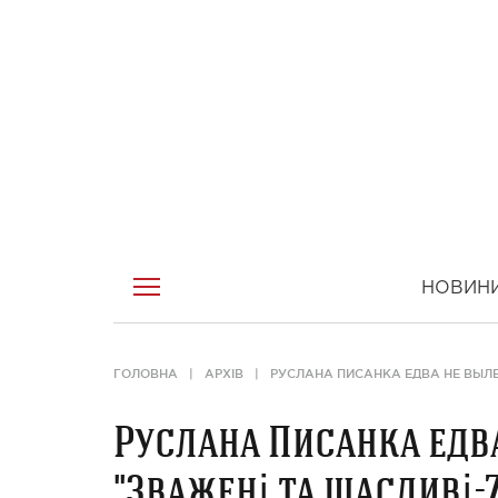
НОВИН
ГОЛОВНА
АРХІВ
РУСЛАНА ПИСАНКА ЕДВА НЕ ВЫЛЕ
Руслана Писанка едв
"Зважені та щасливі-7