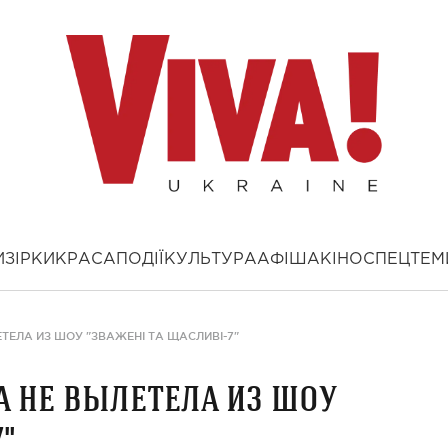
И
ЗІРКИ
КРАСА
ПОДІЇ
КУЛЬТУРА
АФІША
КІНО
СПЕЦТЕМ
ТЕЛА ИЗ ШОУ "ЗВАЖЕНІ ТА ЩАСЛИВІ-7"
а не вылетела из шоу
"