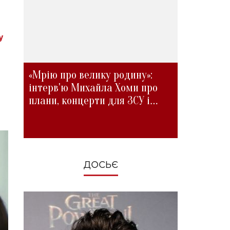
у
«Мрію про велику родину»:
інтерв'ю Михайла Хоми про
плани, концерти для ЗСУ і
зміни під час війни
ДОСЬЄ