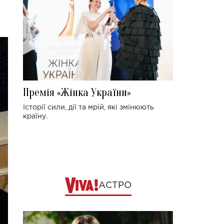
Премія «Жінка України»
Історії сили, дії та мрій, які змінюють
країну.
АСТРО