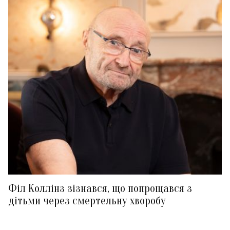
Філ Коллінз зізнався, що попрощався з
дітьми через смертельну хворобу