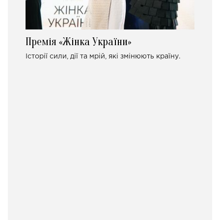
Премія «Жінка України»
Історії сили, дії та мрій, які змінюють країну.