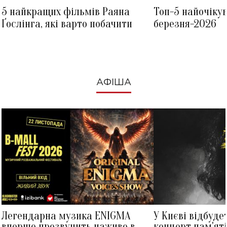
5 найкращих фільмів Раяна
Топ-5 найочіку
Ґослінга, які варто побачити
березня-2026
АФІША
Легендарна музика ENIGMA
У Києві відбуде
вперше прозвучить наживо в
концерт пам'ят