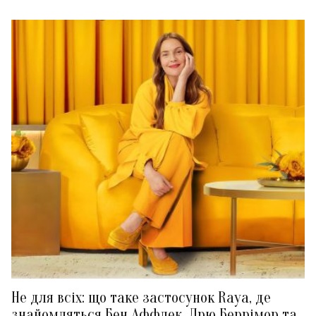
Не для всіх: що таке застосунок Raya, де
знайомляться Бен Аффлек, Дрю Беррімор та