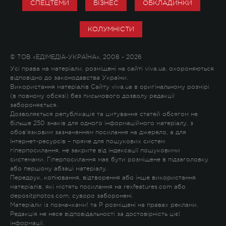
СПЕЦТЕМИ
БІЗНЕС
ОБКЛАДИНКИ
КОЛУМНІСТИ
© ТОВ «ЕДІМЕДІА-УКРАЇНА», 2008 - 2026
Усі права на матеріали, розміщені на сайті viva.ua, охороняються
відповідно до законодавства України.
Використання матеріалів Сайту viva.ua в оригінальному розмірі
(в повному обсязі) без письмового дозволу редакції
забороняється.
Дозволяється републікація та цитування статей обсягом не
більше 250 знаків для одного інформаційного матеріалу, з
обов'язковим зазначенням посилання на джерело, а для
Інтернет-ресурсів – пряме для пошукових систем
гіперпосилання, не закрите від індексації пошуковими
системами. Гіперпосилання має бути розміщене в підзаголовку
або першому абзаці матеріалу.
Передрук, копіювання, відтворення або інше використання
матеріалів, які містять посилання на rexfeatures.com або
depositphotos.com, суворо заборонені.
Матеріали із позначками
!
та
P
розміщені на правах реклами.
Редакція не несе відповідальності за достовірність цієї
інформації.