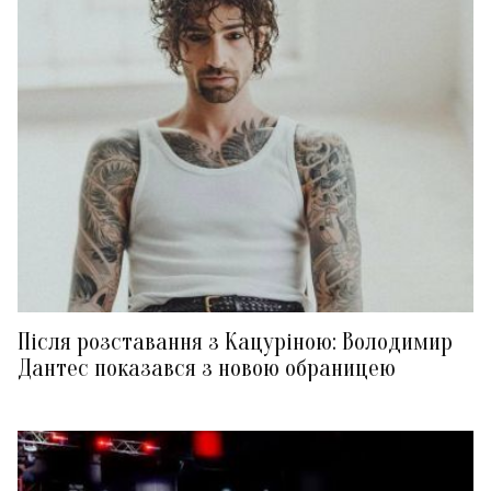
Після розставання з Кацуріною: Володимир
Дантес показався з новою обраницею